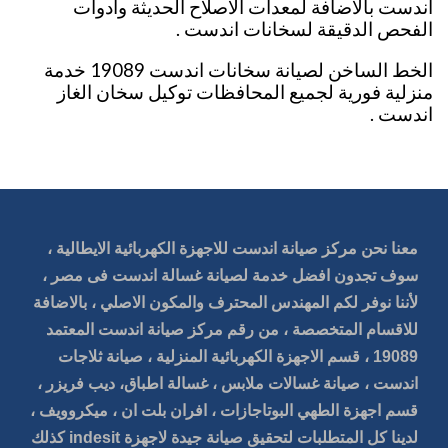
اندست بالاضافة لمعدات الاصلاح الحديثة وادوات
الفحص الدقيقة لسخانات اندست .
الخط الساخن لصيانة سخانات اندست 19089 خدمة
منزلية فورية لجميع المحافظات توكيل سخان الغاز
اندست .
معنا نحن مركز صيانة اندست للاجهزة الكهربائية الايطالية ،
سوف تجدون افضل خدمة لصيانة غسالة اندست فى مصر ،
لأننا نوفر لكم المهندس المحترف والمكون الاصلي ، بالاضافة
للاقسام المتخصصة ، من رقم مركز صيانة اندست المعتمد
19089 ، قسم الاجهزة الكهربائية المنزلية ، صيانة ثلاجات
اندست ، صيانة غسالات ملابس ، غسالة اطباق، ديب فريزر ،
قسم اجهزة الطهي البوتاجازات ، افران بلت ان ، ميكروويف ،
لدينا كل المتطلبات لتحقيق صيانة جيدة لاجهزة indesit كذلك