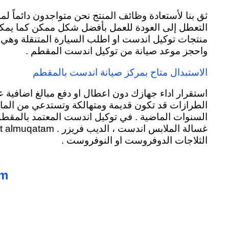
ثق بنا لأستعادة وظائف المنتج نحن متواجدون دائماً ل
التعطل إلى العودة للعمل بأفضل شكل ممكن كما يمكنك اي
منتجات توكيل اندست او اطلب السيارة المتنقلة وهي ست
واحجز موعد صيانة من توكيل اندست المقطم .
الاستبدال متاح بمركز صيانة اندست بالمقطم
استقرار اداء جهازك دون اعطال او دفع مبالغ اضافية
الطرازات قد تكون قديمة ومتهالكة وتستدعي من المال
السنوات الماضية . في توكيل اندست المعتمد بالمقطم 
غسالة الملابس اندست ، الديب فريزر .
indesit almuqatam السخانا
الثلاجات الدوفروست او النوفروست .
am