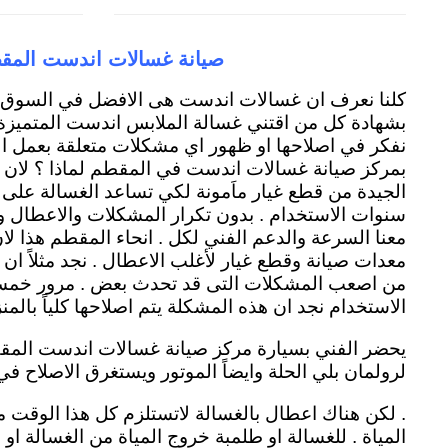
صيانة غسالات اندست المق
كلنا نعرف ان غسالات اندست هى الافضل في السوق ال
بشهادة كل من اقتني غسالة الملابس اندست المتميزة له
نفكر في اصلاحها او ظهور اي مشكلات متعلقة بعمل الغ
بمركز صيانة غسالات اندست في المقطم لماذا ؟ لان 
الجيدة من قطع غيار ماَمونة لكي تساعد الغسالة على 
سنوات الاستخدام . بدون تكرار المشكلات والاعطال 
معنا السرعة والدعم الفني لكل . انحاء المقطم هذا ل
معدات صيانة وقطع غيار لأغلب الاعطال . نجد مثلاً ا
من اصعب المشكلات التى قد تحدث بعض . مرور خمس
الاستخدام نجد ان هذه المشكلة يتم اصلاحها كلياً بالمنز
يحضر الفني بسيارة مركز صيانة غسالات اندست المق
لرولمان بلي الحلة وايضاً الموتور ويستغرق الاصلاح في
. لكن هناك اعطال بالغسالة لاتستلزم كل هذا الوقت 
المياة . للغسالة او طلمبة خروج المياة من الغسالة او