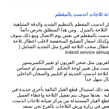
نة ثلاجات اندست بالمقطم
ز اندست المقطم بالتنظيم الشديد والدقة المتناهية
الثلاجة بالمنزل . ومن هذا المنطلق يحرص دائماً
اندست بالمقطم في نفس يوم الاتصال ومع ذلك سوف
 وكذلك اسعار التصليح المنخفضة لاغلب اعطال ثلاجة
طال سحب الثلاجة للفرع مثل التجديد الشامل (
الفريون مثل شحن الفريون او تغيير الكمبريسور
وست مثل تغيير لوحة التحكم . السيستم او حساس
 لثلاجة اندست الحديثة او التايمر والسخان الداخلي
ال سهل جداً
د ذلك استبدال قطع الغيار التالفة بأخري جديدة في
ل منزلية . بعدها سوف يتم تقفيل الثلاجة واعطاء العميل
ع الغيار المستبدلة من مركز صيانة ثلاجات اندست
عض في زيارة ورش الثلاجات بالفرع نحن نسعد