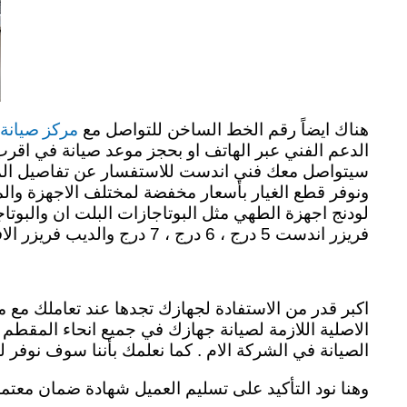
مركز صيانة
هناك ايضاً رقم الخط الساخن للتواصل مع
الدعم الفني عبر الهاتف او بحجز موعد صيانة في اقرب
سيتواصل معك فني اندست للاستفسار عن تفاصيل المن
ونوفر قطع الغيار بأسعار مخفضة لمختلف الاجهزة وال
لودنج اجهزة الطهي مثل البوتاجازات البلت ان والبوتا
فريزر اندست 5 درج ، 6 درج ، 7 درج والديب فريزر الافقي بمختلف موديلاته. indesit repair in almuqatam
اكبر قدر من الاستفادة لجهازك تجدها عند تعاملك مع 
الاصلية اللازمة لصيانة جهازك في جميع انحاء المق
الصيانة في الشركة الام . كما نعلمك بأننا سوف نوفر ل
وهنا نود التأكيد على تسليم العميل شهادة ضمان معتم