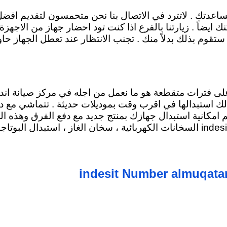
مساعدتك . لاتترد في الاتصال بنا نحن متحمسون لتقديم افض
ضاً . زيارتنا بالفرع اذا كنت تود احضار جهاز من الاجهزة 
قوم بذلك بدلاً منك . تجنب الانتظار عند تعطل الجهاز حاو
 على فترات متقطعة هو ما نعمل من اجله في مركز صيانة ان
ك استبدالها في اقرب وقت بموديلات حديثة . تتماشي مع د
امكانية استبدال جهازك بمنتج جديد مع دفع الفرق وهذه الم
ت الكهربائية
، سخان الغاز ، استبدال البوتاجا
indesit Number almuqat