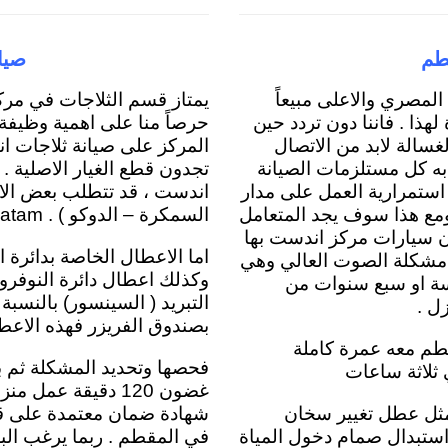
طم
صيا
مصري والاعلى مبيعاً
يمتاز قسم الثلاجات في مرك
ذا . فاننا دون تردد حين
حرصاً منا على اهمية وظيفة 
سالة لابد من الاتصال
المركز على صيانة ثلاجات 
به كل مستلزمات الصيانة
تجدون قطع الغيار الاصلية .
استمرارية العمل على مدار
اندست ، قد تتطلب بعض الاع
ومع هذا سوف يجد المتعامل
السمكرة – الدوكو ) . indesit service almuqatam
ان سيارات مركز اندست بها
اما الاعطال الخاصة بدائرة 
ن مشكلة الصوت العالي وهي
وكذلك اعطال دائرة النوفر
ة او سبع سنوات من
التبريد ( السينسور) بالنسبة
ل .
بصندوق الفريزر فهذه الاعط
طم معه عمرة كاملة
فحصها وتحديد المشكلة ثم بع
 ثلاثة ساعات
غضون 120 دقيقة عم
مثل عطل تغيير سخان
شهادة ضمان معتمدة على قط
 استبدال صمام دخول المياة
في المقطم . ربما يرغب الب