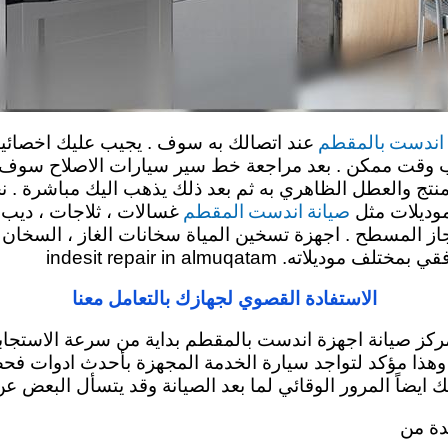
 اندست بالمقطم
عند اتصالك به سوف . يجيب عليك اخصائي
 وقت ممكن . بعد مراجعة خط سير سيارات الاصلاح سوف يتم 
تج والعطل الظاهري به ثم بعد ذلك يذهب اليك مباشرة . 
صيانة اندست المقطم
موديلات مثل
غسالات ، ثلاجات ، ديب ف
جاز المسطح . اجهزة تسخين المياة سخانات الغاز ، السخان ا
الاستفادة القصوي لجهازك بالتعامل معنا
مركز صيانة اجهزة اندست بالمقطم بداية من سرعة الاستجابة
طم وهذا مؤكد لتواجد سيارة الخدمة المجهزة بأحدث ادوات
ك ايضاً المرور الوقائي لما بعد الصيانة وقد يتسأل البعض ع
دة من