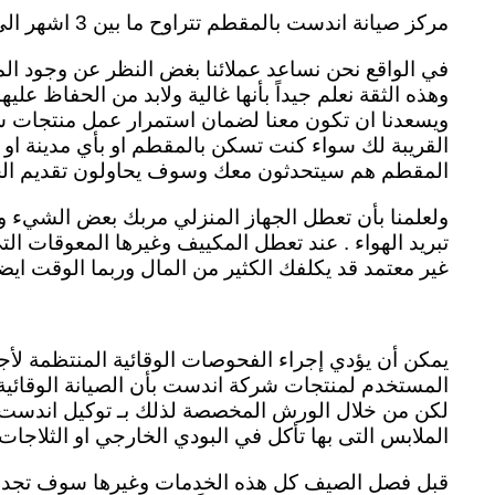
مركز صيانة اندست بالمقطم تتراوح ما بين 3 اشهر الى 12 شهر . وهذه المدة تختلف من جهاز الى اخر indesit agent almuqatam
في الواقع نحن نساعد عملائنا بغض النظر عن وجود الم
وهذه الثقة نعلم جيداً بأنها غالية ولابد من الحفاظ ع
ويسعدنا ان تكون معنا لضمان استمرار عمل منتجات شرك
القريبة لك سواء كنت تسكن بالمقطم او بأي مدينة او
المقطم هم سيتحدثون معك وسوف يحاولون تقديم الحل
ولعلمنا بأن تعطل الجهاز المنزلي مربك بعض الشيء 
تبريد الهواء . عند تعطل المكييف وغيرها المعوقات التي
غير معتمد قد يكلفك الكثير من المال وربما الوقت ايضاً
يمكن أن يؤدي إجراء الفحوصات الوقائية المنتظمة لأج
المستخدم لمنتجات شركة اندست بأن الصيانة الوقائية
لكن من خلال الورش المخصصة لذلك بـ توكيل اندست ال
الملابس التى بها تأكل في البودي الخارجي او الثلاجا
قبل فصل الصيف كل هذه الخدمات وغيرها سوف تجدونه