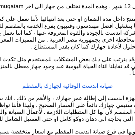
نتج داخل مدة الضمان او حتي بعد انتهائها لأننا نعمل عل
ليها بتشغيل افضل مهندسون وفنييون بفرع الخدمة بالمقطم لق
ة اندست بالجودة والقوة المعروفة عنها ، كما اننا نعمل 
 محافظة اخرى بجمهورية مصر العربية . من المميزات المعر
ول لأعادة جهازك كما كان بقدر المستطاع .
وقد يترتب على ذلك بعض المشكلات للمستخدم مثل تكدث الم
 قد تقابلنا اثناء الحياة اليومية عند وجود جهاز معطل بالم
 .
صيانة اندست الوقائية لجهازك بالمقطم
هزة اندست إلى إطالة عمر جهازك ، والأهم من ذلك . انك سو
 ستبقي جهازك دائماً
على المسار الصحيح . ولهذا فأننا نواظ
مقطم لأن بها كل المتطلبات اللازمة . لأعمال الصيانة وا
ت التى بحاجة الى دهان دوكو كامل او حتي الغسيل الشامل لل
ا في فرع صيانة اندست المقطم مع اسعار منخفضة نسبياً 