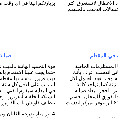
ه الاعطال لاتستغرق اكثر
بزيارتكم الينا في اي وقت طو
ز صيانة غسالات اندست بالمقطم
 في المقطم
صيانة
 المستلزمات الخاصة
قوة التجميد الهائلة بالديب 
ائي اندست اعرف بأنك
حتماً يجب علينا الاهتمام با
سوف . تجد الحلول لكل
ديب فريزر اندست بالمقطم ل
تينة كما يتواجد كافة
المذاب علي الاقل كل ستة اش
عات المياة لسخانات اندست 10 لتر ، 5 لتر ، 6 لتر . احجز ميعاد صيانة
في البداية سيقوم الفني . 
 الفوري للسخان . قسم
الشبكة الخلفية للفريزر . وح
خاص بالسخانات الكهربائية اندست 30 لتر ، 50 لتر ، 80 لتر يتوفر بمركز اندست
تنظيف كاوتش باب الفريزر 
4 لتر مياة بدرجة الغليان و