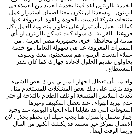
الخدمة بالزيتون لقد قمنا بخدمة العديد من العملاء في
الزيتون . ويسعدنا ان تكون معنا لضمان استمرار عمل
منتجات شركة اندست بالجودة والقوة المعروفة عنها ،
كما اننا نعمل بأستمرار على تطوير منظومة العمل بكل
فروعنا . القريبة لك سواء كنت تسكن بالزيتون او بأي
مدينة او محافظة اخرى بجمهورية مصر العربية . من
المميزات المعروفة عنا هي سهولة التعامل مع خدمة
عملاء اندست الزيتون هم سيتحدثون معك وسوف
يحاولون تقديم الحلول لأعادة جهازك كما كان بقدر
المستطاع .
ولعلمنا بأن تعطل الجهاز المنزلي مربك بعض الشيء
وقد يترتب على ذلك بعض المشكلات للمستخدم مثل
تكدث الملابس المتسخة او تلف الطعام بالثلاجة او حتي
عدم تبريد الهواء . عند تعطل المكييف وغيرها
المعوقات التي قد تقابلنا اثناء الحياة اليومية عند وجود
جهاز معطل بالمنزل هنا يجب عليك ان تخطو بحذر . لأن
الاتصال بمركز غير معتمد قد يكلفك الكثير من المال
وربما الوقت ايضاً .