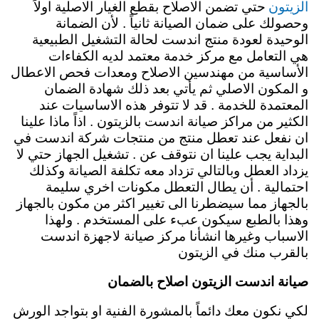
الزيتون
حتي تضمن الاصلاح بقطع الغيار الاصلية اولاً
وحصولك على ضمان الصيانة ثانياً . لأن الضمانة
الوحيدة لعودة منتج اندست لحالة التشغيل الطبيعية
هي التعامل مع مركز خدمة معتمد لديه الكفاءات
الأساسية من مهندسين الاصلاح ومعدات فحص الاعطال
و المكون الاصلي ثم يأتي بعد ذلك شهادة الضمان
المعتمدة للخدمة . قد لا تتوفر هذه الاساسيات عند
الكثير من مراكز صيانة اندست بالزيتون . اذاً ماذا علينا
ان نفعل عند تعطل منتج من منتجات شركة اندست في
البداية يجب علينا ان نتوقف عن . تشغيل الجهاز حتي لا
يزداد العطل وبالتالي تزداد معه تكلفة الصيانة وكذلك
احتمالية . أن يطال التعطل مكونات اخري سليمة
بالجهاز مما سيضطرنا الى تغيير اكثر من مكون بالجهاز
وهذا بالطبع سيكون عبء على المستخدم .
ولهذا
الاسباب وغيرها انشأنا مركز صيانة لاجهزة اندست
بالقرب منك في الزيتون
صيانة اندست الزيتون اصلاح بالضمان
لكي نكون معك دائماً بالمشورة الفنية او بتواجد الورش