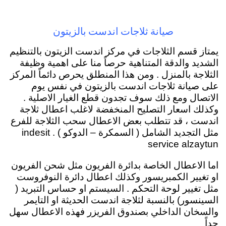
صيانة ثلاجات اندست بالزيتون
يمتاز قسم الثلاجات في مركز اندست الزيتون بالتنظيم
الشديد والدقة المتناهية حرصاً منا على اهمية وظيفة
الثلاجة بالمنزل . ومن هذا المنطلق يحرص دائماً المركز
على صيانة ثلاجات اندست بالزيتون في نفس يوم
الاتصال ومع ذلك سوف تجدون قطع الغيار الاصلية .
وكذلك اسعار التصليح المنخفضة لاغلب اعطال ثلاجة
اندست ، قد تتطلب بعض الاعطال سحب الثلاجة للفرع
مثل التجديد الشامل ( السمكرة – الدوكو ) . indesit
service alzaytun
اما الاعطال الخاصة بدائرة الفريون مثل شحن الفريون
او تغيير الكمبريسور وكذلك اعطال دائرة النوفروست
مثل تغيير لوحة التحكم . السيستم او حساس التبريد (
السينسور) بالنسبة لثلاجة اندست الحديثة او التايمر
والسخان الداخلي بصندوق الفريزر فهذه الاعطال سهل
جداً