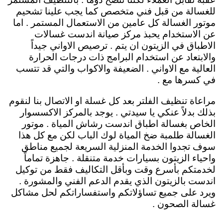
للغسالة من قبل فني متخصص كما يجب علينا تشحيم
موتور الغسالة كل عامين من الاستعمال المستمر . اما
عن الاستخدام يحبذ مركز صيانة اندست غسالات
الاطباق في الزيتون ان يتم . ترصيص الاواني جيداً
والابتعاد عن استخدام البرامج ذات درجات الحرارة
العالية مع الاواني . الضعيفة والاكواب والتي قد تتسب
في كسرها مع .
مراعاة تنظيف الفلتر بعد كل غسلة او الاتصال بنا لنقوم
بذلك بدلاً عنكي يا سيدتي . يوجد بالمركز الاكسسوار
الخاص بغسالة اطباق اندست رشاش المياة . موتور
الغسالة طلمبة ضخ المياة لوك الباب لكن مع كل هذا
سوف تجدوا الخدمة المنزلية السريعة لجميع مناطق
واحياء الزيتون بسيارات خدمة متنقلة . جاهزة تماماً
لخدمتكم بأسرع وقت وبأقل التكاليف فقط من توكيل
اندست بالزيتون الذي يقدم الدعم الفني والمشورة .
ويرد على جميع تساؤلاتكم واستفساراتكم لحل مشاكل
غسالة الصحون .