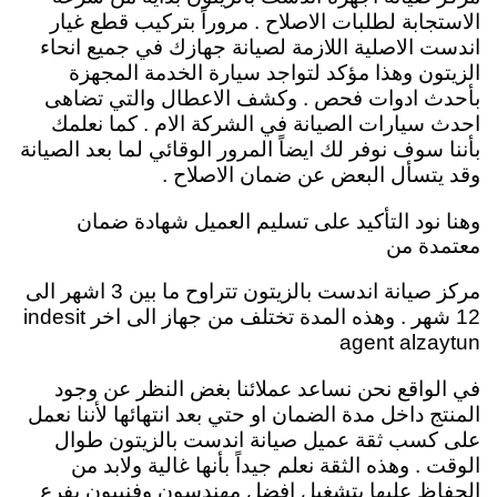
الاستجابة لطلبات الاصلاح . مروراً بتركيب قطع غيار
اندست الاصلية اللازمة لصيانة جهازك في جميع انحاء
الزيتون وهذا مؤكد لتواجد سيارة الخدمة المجهزة
بأحدث ادوات فحص . وكشف الاعطال والتي تضاهى
احدث سيارات الصيانة في الشركة الام . كما نعلمك
بأننا سوف نوفر لك ايضاً المرور الوقائي لما بعد الصيانة
وقد يتسأل البعض عن ضمان الاصلاح .
وهنا نود التأكيد على تسليم العميل شهادة ضمان
معتمدة من
مركز صيانة اندست بالزيتون تتراوح ما بين 3 اشهر الى
12 شهر . وهذه المدة تختلف من جهاز الى اخر indesit
agent alzaytun
في الواقع نحن نساعد عملائنا بغض النظر عن وجود
المنتج داخل مدة الضمان او حتي بعد انتهائها لأننا نعمل
على كسب ثقة عميل صيانة اندست بالزيتون طوال
الوقت . وهذه الثقة نعلم جيداً بأنها غالية ولابد من
الحفاظ عليها بتشغيل افضل مهندسون وفنييون بفرع