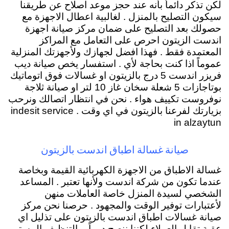
لكن تذكر دائماً بأنه عند حجز موعد اصلاح عن طريقنا
سيكون التصليح بالمنزل . لغالبية اعطال الاجهزة مع
حصولك بعد التصليح على ضمان مركز صيانة اجهزة
اندست الزيتون احرص على التعامل مع المراكز
المعتمدة فقط . فهذا افضل لجهازك ولأجهزتك المنزلية
عموماً اذا كنت بحاجة لأي . استفسار يخص صيانة ديب
فريزر اندست 5 درج بالزيتون او غسالات فوق اتوماتيك
بوتاجازات 5 شعلة سخان غاز 10 لتر او صيانة ثلاجة
نوفروست تكييف هواء . نحن في انتظار اتصالك ونرحب
بزيارتك لفرعنا بالزيتون في اي وقت . indesit service
in alzaytun
صيانة غسالة اطباق اندست بالزيتون
غسالة الاطباق من الاجهزة الكهربائية القيمة وبخاصة
عندما تكون من شركة اندست ولأنها تعتبر . المساعد
الشخصي لسيدة المنزل خاصة العاملات منهن
لأعتبارات توفير الوقت والمجهود . حرصنا نحن مركز
صيانة غسالات اطباق اندست بالزيتون على تذليل اي
عقبة تقابل العملاء لكننا ننصح دوماً . بالتنظيف المستمر