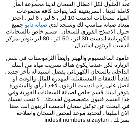
تجد الحلول لكل اعطال السخان لدينا مجموعة الغاز
كاملة لدينا . السربنتينة كما يتواجد كافة مجموعات
المياة لسخانات اندست 10 لتر ، 5 لتر ، 6 لتر . احجز
صيانة دايو
ميعاد صيانة مناسب لك وستجد لدي
جميع
حلول الاصلاح الفوري للسخان . قسم خاص بالسخانات
الكهربائية اندست 30 لتر ، 50 لتر ، 80 لتر يتوفر بمركز
اندست الزيتون استبدال .
عامود الماغنسيوم والهيتر وايضاً الثرموستات في نفس
الزيارة لكن عندما يكون هناك تسريب مياة من التنك
الداخلي بالسخان الكهربائي يفضل استبداله باَخر جديد .
تفادياً للنفقات المستقبلية المهدره للمال والوقت او
اتصل على رقم اندست الزيتون لأخذ الرأي والمشورة
يتوفر لدينا. قسم خاص لصيانة السخانات الفورية وفي
هذا القسم فنيون متخصصون لخدمتك . لا تتعب نفسك
في البحث عن توكيل سخان اندست الزيتون انت معنا
الان اطلبنا . لتحديد موعد لفحص السخان واصلاحه
بمنزلك . indesit numbers alzaytun