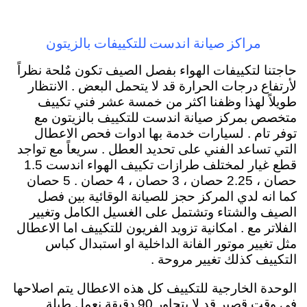
مراكز صيانة اندست للتكييفات بالزيتون
حاجتنا لتكييفات الهواء بفصل الصيف تكون مٌلحة نظراً
لأرتفاع درجات الحرارة قد لا يتحمل البعض . الانتظار
طويلاً لهذا وظفنا اكثر من خمسة عشر فني تكييف
متخصص بمركز صيانة اندست للتكييف بالزيتون مع
توفر تام . لسيارات خدمة بها ادوات فحص الاعطال
التي تساعد الفني على تحديد العطل . سريعاً مع تواجد
قطع غيار لمختلف طرازات تكييف الهواء اندست 1.5
حصان ، 2.25 حصان ، 3 حصان ، 4 حصان . 5 حصان
كما انه لدي المركز حجز للصيانة الوقائية بين فصل
الصيف والشتاء وتشتمل على الغسيل الكامل وتغيير
الفلاتر مع . امكانية تزويد الفريون للتكييف اما الاعطال
مثل تغيير موتور الفانة الداخلية او استبدال كباس
التكييف كذلك تغيير مروحة .
الوحدة الخارجية للتكييف كل هذه الاعطال يتم اصلاحها
في وقت قصير قد لا يتجاور 90 دقيقة نعمل طيلة