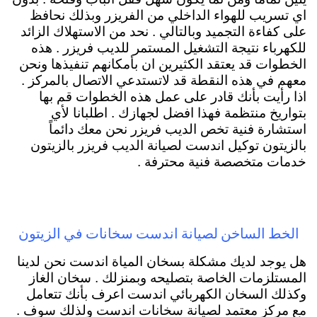
اي تسريب للهواء الداخلي من الفريزر وبذلك نحافظ
على كفاءة التجميد وبالتالي . نحد من الاستهلاك الزائد
للكهرباء نتيجة التشغيل المستمر للديب فريزر . هذه
الخطوات قد يعتقد الكثيرين ان بأمكانهم تنفيذها ونحن
معهم في هذه النقطة قد لاتستدعي الاتصال بالمركز .
اذا رأيت بأنك قادر على عمل هذه الخطوات قم بها
بتواريخ منتظمة فهذا افضل لجهازك . اطلبانا لأي
استشارة فنية تخص الديب فريزر نحن معك دائماً
بالزيتون توكيل اندست لصيانة الديب فريزر بالزيتون
خدمات متخصصة فنية محترفة .
الخط الساخن لصيانة اندست سخانات في الزيتون
هل يوجد لديك مشكلة بسخان المياة اندست نحن لدينا
المستلزمات الخاصة بتصليحه وبمنزلك . سخان الغاز
وكذلك السخان الكهربائي اندست اعرف بأنك تتعامل
مع مركز معتمد لصيانة سخانات اندست ولذلك سوف .