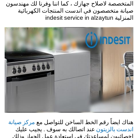
المتخصصة لاصلاح جهازك ، كما اننا وفرنا لك مهندسون
صيانة متخصصون في اندست المنتجات الكهربائية
المنزلية indesit service in alzaytun
مركز صيانة
هناك ايضاً رقم الخط الساخن للتواصل مع
اندست بالزيتون
عند اتصالك به سوف . يجيب عليك
اخصائيون لمساعدتك في استعادة عمل الجهاز وذلك