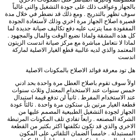
بالجهاز وعواقب ذلك على جودة التشغيل والتي غالباً
سوف تظهر بالتدريج . ومع ذلك قد نضطر في خلال مدة
قصيرة اصلاح الجهاز مرة اخري وذلك لأستعادة الجودة
المفقودة مما يترتب عليه دفع تكاليف صيانة جديدة لما
كل هذه المشقة ولماذا نضيع الوقت والمال والمجهود .
لماذا لا نتعامل مباشرة مع مركز صيانة اندست الزيتون
المعتمد والذي لديه غالبية قطع الغيار الاصلية لماركة
اندست
هل تود معرفة فوائد الاصلاح بالمكونات الاصلية
اولاً سوف تقوم باصلاح العطل مرة واحدة بحد ادني
خمس سنوات عند الاستخدام المعتدل وثلاث سنوات
عند الاستخدام المفرط . ثانياً لن تدفع قيمة استبدال
قطعة الغيار مرتين بل ستكون مرة واحدة . ثالثاً عودة
الجهاز لجودة التشغيل الطبيعية المصمم عليها من
الشركة المصنعه . رابعاً تفادي تلف المكونات المرتبطة
الاخري والذي قد تكون تكلفتها اكثر بكثير من القطعة
المستبدلة . خامساً الضمان التلقائي على المكون