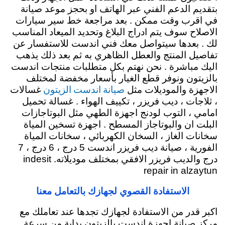
بتقديم الدعم الفني عبر الهاتف او بحجز موعد صيانة
في اقرب وقت ممكن . بعد مراجعة خط سير سيارات
الاصلاح سوف يتم ادراج البلاغ وتحديد الميعاد المناسب
لك . بعدها سيتواصل معك فني اندست للاستفسار عن
تفاصيل المنتج والعطل الظاهري به ثم بعد ذلك يذهب
اليك مباشرة . نحن نهتم بكل متطلبات منتجات اندست
بالزيتون ونوفر قطع الغيار بأسعار مخفضة لمختلف
صيانة اندست الزيتون
الاجهزة والموديلات مثل
غسالات
، ثلاجات ، ديب فريزر ، تكييف الهواء . غسالة تحميل
امامي ، التوب لودنج اجهزة الطهي مثل البوتاجازات
البلت ان والبوتاجاز المسطح . اجهزة تسخين المياة
سخانات الغاز ، السخان الكهربائي ، سخانات المياة
الفورية ، صيانة ديب فريزر اندست 5 درج ، 6 درج ، 7
درج والديب فريزر الافقي بمختلف موديلاته. indesit
repair in alzaytun
الاستفادة القصوي لجهازك بالتعامل معنا
اكبر قدر من الاستفادة لجهازك تجدها عند تعاملك مع
مركز صيانة اجهزة اندست بالزيتون بداية من سرعة