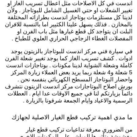
اندست في كل الاصلاحات مثل اعطال تسريب الغاز او
تغيير الشعلات او حتي الغسيل الشامل للبوتاجاز . ولأن
لدينا كل مستلزمات بوتاجاز اندست بطرازاته المختلفة
بالمخازن . فذلك يسهل علينا الكثيير اما بالنسبة للافران
البلت ان يتواجد كل قطع غيارها مثل باب الفرن او
المفصلات الغطاء الزجاجي الحراري العلوي للطباخ .
في سيارة فني مركز اندست للبوتاجاز بالزيتون يوجد
ادوات . كشف تسريب الغاز كما يوجد تغيير شعلة الفرن
كاملة وشعلة الشواية لدينا مكونات . بوتاجازات اندست
5 شعلة و4 شعلة ربما يريد بعض العملاء زيارة المركز
واحضار البوتاجاز المسطح الكهربائي بنفسه نحن .
بورش اصلاح البوتاجازات مركز اندست الزيتون نتشرف
دائماً بزيارتكم لنا في جميع الاوقات عدا ايام . العطلات
الرسمية والاعياد وايام الجمعة شرفونا بالزيارة .
ما مدي اهمية تركيب قطع الغيار الاصلية لجهازك
من الضروري معرفة تداعيات تركيب قطع غيار
مغشوشة وتأثيرها المباشر على المكونات الاخري