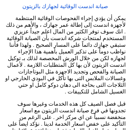
صيانة اندست الوقائية لجهازك بالزيتون
يمكن أن يؤدي إجراء الفحوصات الوقائية المنتظمة
لأجهزة اندست إلى إطالة عمر جهازك ، والأهم من ذلك
. انك سوف توفر الكثير من المال اعلم جيداً عزيزي
المستخدم لمنتجات شركة اندست بأن الصيانة الوقائية
ستبقي جهازك دائماً
على المسار الصحيح . ولهذا فأننا
نواظب دوماً على تذكير العميل بأهمية هذا الإجراء
لجهازه لكن من خلال الورش المخصصة لذلك بـ توكيل
اندست الزيتون لأن بها كل المتطلبات اللازمة . لأعمال
الصيانة والفحص وتجديد الاجهزة مثل البوتاجازات
وغسالات الملابس التى بها تأكل في البودي الخارجي او
الثلاجات التى بحاجة الى دهان دوكو كامل او حتي
الغسيل الشامل للتكييفات .
قبل فصل الصيف كل هذه الخدمات وغيرها سوف
تجدونها في فرع صيانة اندست الزيتون مع اسعار
منخفضة نسبياً عن اي مركز اخر . على الرغم من
التأكيد على خفض اسعار الخدمة لدينا . نؤكد ايضاً على