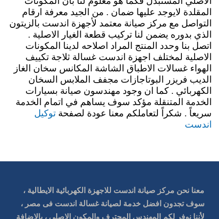
الاصلي المستبدل فكما هو معلوم لنا بأن المكونات
المقلدة لايوجد عليها ضمان . من الجيد معرفة ارقام
التواصل مع مركز صيانة معتمد لأجهزة اندست بالزيتون
الذي بدوره يضمن لنا تركيب قطعة الغيار الاصلية .
اتصل بنا وحدد المنتج المراد اصلاحه لدينا المكونات
الاصلية لمختلف اجهزة اندست غسالة ثلاجة تكييف
الهواء غسالات الاطباق الشاشة المكانس سخان الغاز
الديب فريزر البوتاجازات مجفف الملابس السخان
الكهربائي . كما ان وجود مهندسون صيانة بسيارات
الخدمة المتنقلة مؤكد سوف يساهم في اتمام الخدمة
توكيل
سريعاً . شكراً لتعاملكم معنا عودة لصفحة
اندست
معنا نحن مركز صيانة اندست للاجهزة الكهربائية الايطالية ،
سوف تجدون افضل خدمة لصيانة غسالة اندست فى مصر ،
لأننا نوفر لكم المهندس المحترف والمكون الاصلي ، بالاضافة