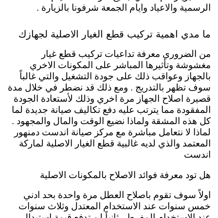
الرسمية والاعياد وايام الجمعة شرفونا بالزيارة .
ما مدي اهمية تركيب قطع الغيار الاصلية لجهازك
من الضروري معرفة تداعيات تركيب قطع غيار
مغشوشة وتأثيرها المباشر على المكونات الاخري
بالجهاز وعواقب ذلك على جودة التشغيل والتي غالباً
سوف تظهر بالتدريج . ومع ذلك قد نضطر في خلال مدة
قصيرة اصلاح الجهاز مرة اخري وذلك لأستعادة الجودة
المفقودة مما يترتب عليه دفع تكاليف صيانة جديدة لما
كل هذه المشقة ولماذا نضيع الوقت والمال والمجهود .
لماذا لا نتعامل مباشرة مع مركز صيانة اندست دمنهور
المعتمد والذي لديه غالبية قطع الغيار الاصلية لماركة
اندست
هل تود معرفة فوائد الاصلاح بالمكونات الاصلية
اولاً سوف تقوم باصلاح العطل مرة واحدة بحد ادني
خمس سنوات عند الاستخدام المعتدل وثلاث سنوات
عند الاستخدام المفرط . ثانياً لن تدفع قيمة استبدال