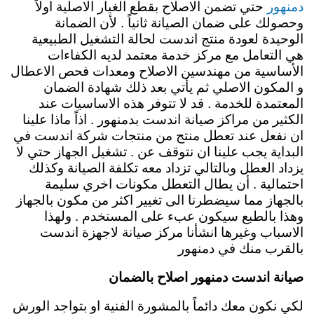
دمنهور
حتي تضمن الاصلاح بقطع الغيار الاصلية اولاً
وحصولك على ضمان الصيانة ثانياً . لأن الضمانة
الوحيدة لعودة منتج اندست لحالة التشغيل الطبيعية
هي التعامل مع مركز خدمة معتمد لديه الكفاءات
الأساسية من مهندسين الاصلاح ومعدات فحص الاعطال
و المكون الاصلي ثم يأتي بعد ذلك شهادة الضمان
المعتمدة للخدمة . قد لا تتوفر هذه الاساسيات عند
الكثير من مراكز صيانة اندست بدمنهور . اذاً ماذا علينا
ان نفعل عند تعطل منتج من منتجات شركة اندست في
البداية يجب علينا ان نتوقف عن . تشغيل الجهاز حتي لا
يزداد العطل وبالتالي تزداد معه تكلفة الصيانة وكذلك
احتمالية . أن يطال التعطل مكونات اخري سليمة
بالجهاز مما سيضطرنا الى تغيير اكثر من مكون بالجهاز
وهذا بالطبع سيكون عبء على المستخدم .
ولهذا
الاسباب وغيرها انشأنا مركز صيانة لاجهزة اندست
بالقرب منك في دمنهور
صيانة اندست دمنهور اصلاح بالضمان
لكي نكون معك دائماً بالمشورة الفنية او بتواجد الورش