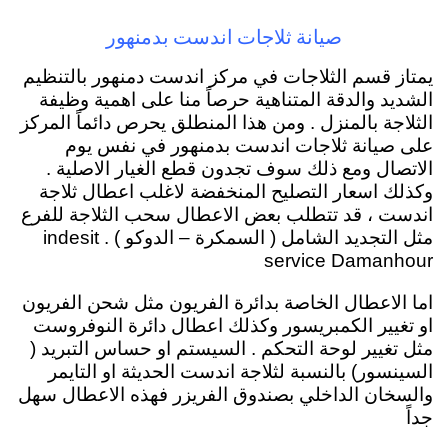
صيانة ثلاجات اندست بدمنهور
يمتاز قسم الثلاجات في مركز اندست دمنهور بالتنظيم
الشديد والدقة المتناهية حرصاً منا على اهمية وظيفة
الثلاجة بالمنزل . ومن هذا المنطلق يحرص دائماً المركز
على صيانة ثلاجات اندست بدمنهور في نفس يوم
الاتصال ومع ذلك سوف تجدون قطع الغيار الاصلية .
وكذلك اسعار التصليح المنخفضة لاغلب اعطال ثلاجة
اندست ، قد تتطلب بعض الاعطال سحب الثلاجة للفرع
مثل التجديد الشامل ( السمكرة – الدوكو ) . indesit
service Damanhour
اما الاعطال الخاصة بدائرة الفريون مثل شحن الفريون
او تغيير الكمبريسور وكذلك اعطال دائرة النوفروست
مثل تغيير لوحة التحكم . السيستم او حساس التبريد (
السينسور) بالنسبة لثلاجة اندست الحديثة او التايمر
والسخان الداخلي بصندوق الفريزر فهذه الاعطال سهل
جداً