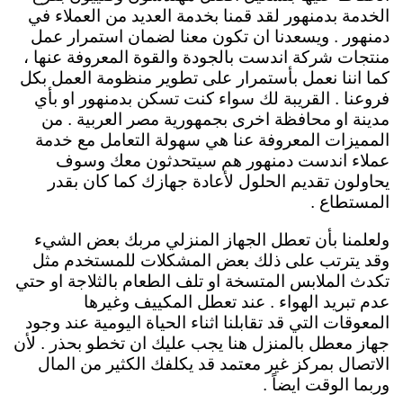
الخدمة بدمنهور لقد قمنا بخدمة العديد من العملاء في
دمنهور . ويسعدنا ان تكون معنا لضمان استمرار عمل
منتجات شركة اندست بالجودة والقوة المعروفة عنها ،
كما اننا نعمل بأستمرار على تطوير منظومة العمل بكل
فروعنا . القريبة لك سواء كنت تسكن بدمنهور او بأي
مدينة او محافظة اخرى بجمهورية مصر العربية . من
المميزات المعروفة عنا هي سهولة التعامل مع خدمة
عملاء اندست دمنهور هم سيتحدثون معك وسوف
يحاولون تقديم الحلول لأعادة جهازك كما كان بقدر
المستطاع .
ولعلمنا بأن تعطل الجهاز المنزلي مربك بعض الشيء
وقد يترتب على ذلك بعض المشكلات للمستخدم مثل
تكدث الملابس المتسخة او تلف الطعام بالثلاجة او حتي
عدم تبريد الهواء . عند تعطل المكييف وغيرها
المعوقات التي قد تقابلنا اثناء الحياة اليومية عند وجود
جهاز معطل بالمنزل هنا يجب عليك ان تخطو بحذر . لأن
الاتصال بمركز غير معتمد قد يكلفك الكثير من المال
وربما الوقت ايضاً .