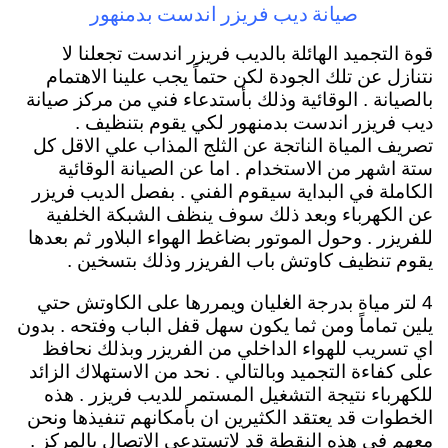
صيانة ديب فريزر اندست بدمنهور
قوة التجميد الهائلة بالديب فريزر اندست تجعلنا لا
نتنازل عن تلك الجودة لكن حتماً يجب علينا الاهتمام
بالصيانة . الوقائية وذلك بأستدعاء فني من مركز صيانة
ديب فريزر اندست بدمنهور لكي يقوم بتنظيف .
تصريف المياة الناتجة عن الثلج المذاب علي الاقل كل
ستة اشهر من الاستخدام . اما عن الصيانة الوقائية
الكاملة في البداية سيقوم الفني . بفصل الديب فريزر
عن الكهرباء وبعد ذلك سوف ينظف الشبكة الخلفية
للفريزر . وحول الموتور بضاغط الهواء البلاور ثم بعدها
يقوم تنظيف كاوتش باب الفريزر وذلك بتسخين .
4 لتر مياة بدرجة الغليان ويمررها على الكاوتش حتي
يلين تماماً ومن ثما يكون سهل قفل الباب وفتحه . بدون
اي تسريب للهواء الداخلي من الفريزر وبذلك نحافظ
على كفاءة التجميد وبالتالي . نحد من الاستهلاك الزائد
للكهرباء نتيجة التشغيل المستمر للديب فريزر . هذه
الخطوات قد يعتقد الكثيرين ان بأمكانهم تنفيذها ونحن
معهم في هذه النقطة قد لاتستدعي الاتصال بالمركز .