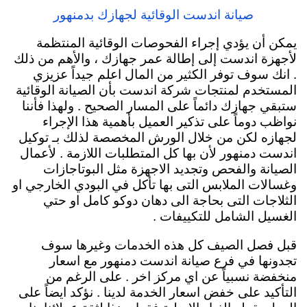
صيانة اندست الوقائية لجهازك بدمنهور
يمكن أن يؤدي إجراء الفحوصات الوقائية المنتظمة
لأجهزة اندست إلى إطالة عمر جهازك ، والأهم من ذلك
. انك سوف توفر الكثير من المال اعلم جيداً عزيزي
المستخدم لمنتجات شركة اندست بأن الصيانة الوقائية
ستبقي جهازك دائماً
على المسار الصحيح . ولهذا فأننا
نواظب دوماً على تذكير العميل بأهمية هذا الإجراء
لجهازه لكن من خلال الورش المخصصة لذلك بـ توكيل
اندست دمنهور لأن بها كل المتطلبات اللازمة . لأعمال
الصيانة والفحص وتجديد الاجهزة مثل البوتاجازات
وغسالات الملابس التى بها تأكل في البودي الخارجي او
الثلاجات التى بحاجة الى دهان دوكو كامل او حتي
الغسيل الشامل للتكييفات .
قبل فصل الصيف كل هذه الخدمات وغيرها سوف
تجدونها في فرع صيانة اندست دمنهور مع اسعار
منخفضة نسبياً عن اي مركز اخر . على الرغم من
التأكيد على خفض اسعار الخدمة لدينا . نؤكد ايضاً على