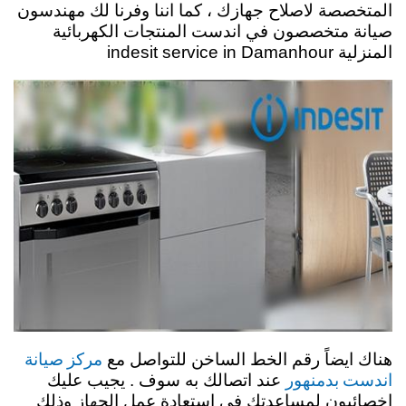
المتخصصة لاصلاح جهازك ، كما اننا وفرنا لك مهندسون
صيانة متخصصون في اندست المنتجات الكهربائية
المنزلية indesit service in Damanhour
مركز صيانة
هناك ايضاً رقم الخط الساخن للتواصل مع
اندست بدمنهور
عند اتصالك به سوف . يجيب عليك
اخصائيون لمساعدتك في استعادة عمل الجهاز وذلك