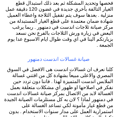
فحصها وتحديد المشكلة ثم بعد ذلك استبدال قطع
الغيار التالفة بأخري جديدة في غضون 120 دقيقة عمل
منزلية . بعدها سوف يتم تقفيل الثلاجة واعطاء العميل
شهادة ضمان معتمدة على قطع الغيار المستبدلة من
مركز صيانة ثلاجات اندست في دمنهور . ربما يرغب
البعض في زيارة ورش الثلاجات بالفرع نحن نسعد
بزيارتكم الينا في اي وقت طوال ايام الاسبوع عدا يوم
الجمعة .
صيانة غسالات اندست دمنهور
كلنا نعرف ان غسالات اندست هى الافضل في السوق
المصري والاعلى مبيعاً بشهادة كل من اقتني غسالة
الملابس اندست المتميزة لهذا . فاننا دون تردد حين
نفكر في اصلاحها او ظهور اي مشكلات متعلقة بعمل
الغسالة لابد من الاتصال بمركز صيانة غسالات اندست
في دمنهور لماذا ؟ لان به كل مستلزمات الصيانة الجيدة
من قطع غيار ماَمونة لكي تساعد الغسالة على
استمرارية العمل على مدار سنوات الاستخدام . بدون