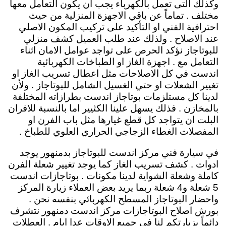
وكذلك التى تعمل بالكهرباء يجب ان يكون التعامل معها
مختلف . تماماً عن باقي الاجهزة المنزلية من حيث
احترافية الفني او التأكيد على تركيب المكون الاصلي
عند الاصلاح . ولذلك عند طلب العميل كشف منزلي
للبوتاجاز نؤكد الحرص على تواجد عوامل الامان اثناء
التعامل مع . اجهزة الغاز او الطباخات الكهربائية
اندست في كل الاصلاحات مثل اعطال تسريب الغاز او
تغيير الشعلات او حتي الغسيل الشامل للبوتاجاز . ولأن
لدينا كل مستلزمات بوتاجاز اندست بطرازاته المختلفة
بالمخازن . فذلك يسهل علينا الكثيير اما بالنسبة للافران
البلت ان يتواجد كل قطع غيارها مثل باب الفرن او
المفصلات الغطاء الزجاجي الحراري العلوي للطباخ .
في سيارة فني مركز اندست للبوتاجاز بدمنهور يوجد
ادوات . كشف تسريب الغاز كما يوجد تغيير شعلة الفرن
كاملة وشعلة الشواية لدينا مكونات . بوتاجازات اندست
5 شعلة و4 شعلة ربما يريد بعض العملاء زيارة المركز
واحضار البوتاجاز المسطح الكهربائي بنفسه نحن .
بورش اصلاح البوتاجازات مركز اندست دمنهور نتشرف
دائماً بزيارتكم لنا في جميع الاوقات عدا ايام . العطلات