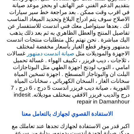
بتقديم الدعم الفني عبر الهاتف او بحجز موعد صيانة
في اقرب وقت ممكن . بعد مراجعة خط سير سيارات
الاصلاح سوف يتم ادراج البلاغ وتحديد الميعاد المناسب
لك . بعدها سيتواصل معك فني اندست للاستفسار عن
تفاصيل المنتج والعطل الظاهري به ثم بعد ذلك يذهب
اليك مباشرة . نحن نهتم بكل متطلبات منتجات اندست
بدمنهور ونوفر قطع الغيار بأسعار مخفضة لمختلف
صيانة اندست دمنهور
الاجهزة والموديلات مثل
غسالات
، ثلاجات ، ديب فريزر ، تكييف الهواء . غسالة تحميل
امامي ، التوب لودنج اجهزة الطهي مثل البوتاجازات
البلت ان والبوتاجاز المسطح . اجهزة تسخين المياة
سخانات الغاز ، السخان الكهربائي ، سخانات المياة
الفورية ، صيانة ديب فريزر اندست 5 درج ، 6 درج ، 7
درج والديب فريزر الافقي بمختلف موديلاته. indesit
repair in Damanhour
الاستفادة القصوي لجهازك بالتعامل معنا
اكبر قدر من الاستفادة لجهازك تجدها عند تعاملك مع
مركز صيانة اجهزة اندست بدمنهور بداية من سرعة