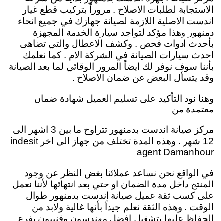
الاستجابة لطلبات الاصلاح . مروراً بتركيب قطع غيار
اندست الاصلية اللازمة لصيانة جهازك في جميع انحاء
دمنهور وهذا مؤكد لتواجد سيارة الخدمة المجهزة
بأحدث ادوات فحص . وكشف الاعطال والتي تضاهى
احدث سيارات الصيانة في الشركة الام . كما نعلمك
بأننا سوف نوفر لك ايضاً المرور الوقائي لما بعد الصيانة
وقد يتسأل البعض عن ضمان الاصلاح .
وهنا نود التأكيد على تسليم العميل شهادة ضمان
معتمدة من
مركز صيانة اندست بدمنهور تتراوح ما بين 3 اشهر الى
12 شهر . وهذه المدة تختلف من جهاز الى اخر indesit
agent Damanhour
في الواقع نحن نساعد عملائنا بغض النظر عن وجود
المنتج داخل مدة الضمان او حتي بعد انتهائها لأننا نعمل
على كسب ثقة عميل صيانة اندست بدمنهور طوال
الوقت . وهذه الثقة نعلم جيداً بأنها غالية ولابد من
الحفاظ عليها بتشغيل افضل مهندسون وفنييون بفرع