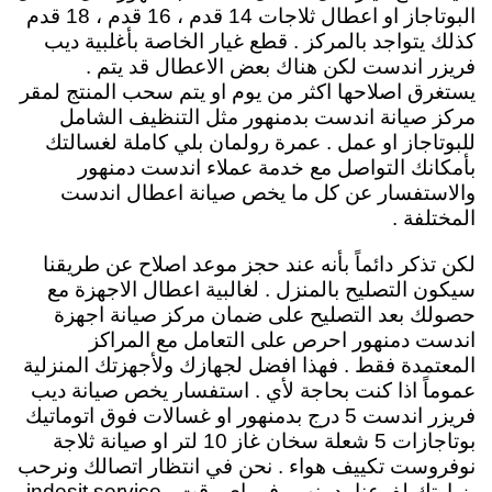
البوتاجاز او اعطال ثلاجات 14 قدم ، 16 قدم ، 18 قدم
كذلك يتواجد بالمركز . قطع غيار الخاصة بأغلبية ديب
فريزر اندست لكن هناك بعض الاعطال قد يتم .
يستغرق اصلاحها اكثر من يوم او يتم سحب المنتج لمقر
مركز صيانة اندست بدمنهور مثل التنظيف الشامل
للبوتاجاز او عمل . عمرة رولمان بلي كاملة لغسالتك
بأمكانك التواصل مع خدمة عملاء اندست دمنهور
والاستفسار عن كل ما يخص صيانة اعطال اندست
المختلفة .
لكن تذكر دائماً بأنه عند حجز موعد اصلاح عن طريقنا
سيكون التصليح بالمنزل . لغالبية اعطال الاجهزة مع
حصولك بعد التصليح على ضمان مركز صيانة اجهزة
اندست دمنهور احرص على التعامل مع المراكز
المعتمدة فقط . فهذا افضل لجهازك ولأجهزتك المنزلية
عموماً اذا كنت بحاجة لأي . استفسار يخص صيانة ديب
فريزر اندست 5 درج بدمنهور او غسالات فوق اتوماتيك
بوتاجازات 5 شعلة سخان غاز 10 لتر او صيانة ثلاجة
نوفروست تكييف هواء . نحن في انتظار اتصالك ونرحب
بزيارتك لفرعنا بدمنهور في اي وقت . indesit service