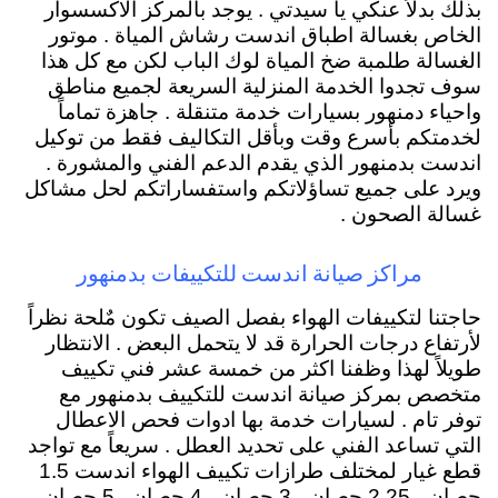
بذلك بدلاً عنكي يا سيدتي . يوجد بالمركز الاكسسوار
الخاص بغسالة اطباق اندست رشاش المياة . موتور
الغسالة طلمبة ضخ المياة لوك الباب لكن مع كل هذا
سوف تجدوا الخدمة المنزلية السريعة لجميع مناطق
واحياء دمنهور بسيارات خدمة متنقلة . جاهزة تماماً
لخدمتكم بأسرع وقت وبأقل التكاليف فقط من توكيل
اندست بدمنهور الذي يقدم الدعم الفني والمشورة .
ويرد على جميع تساؤلاتكم واستفساراتكم لحل مشاكل
غسالة الصحون .
مراكز صيانة اندست للتكييفات بدمنهور
حاجتنا لتكييفات الهواء بفصل الصيف تكون مٌلحة نظراً
لأرتفاع درجات الحرارة قد لا يتحمل البعض . الانتظار
طويلاً لهذا وظفنا اكثر من خمسة عشر فني تكييف
متخصص بمركز صيانة اندست للتكييف بدمنهور مع
توفر تام . لسيارات خدمة بها ادوات فحص الاعطال
التي تساعد الفني على تحديد العطل . سريعاً مع تواجد
قطع غيار لمختلف طرازات تكييف الهواء اندست 1.5
حصان ، 2.25 حصان ، 3 حصان ، 4 حصان . 5 حصان