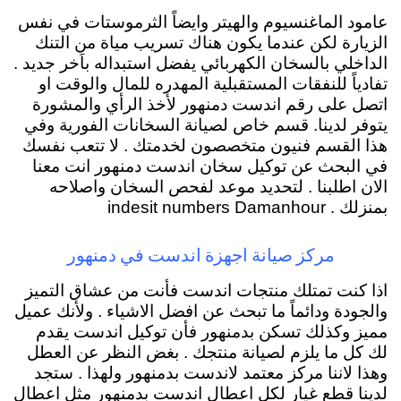
عامود الماغنسيوم والهيتر وايضاً الثرموستات في نفس
الزيارة لكن عندما يكون هناك تسريب مياة من التنك
الداخلي بالسخان الكهربائي يفضل استبداله باَخر جديد .
تفادياً للنفقات المستقبلية المهدره للمال والوقت او
اتصل على رقم اندست دمنهور لأخذ الرأي والمشورة
يتوفر لدينا. قسم خاص لصيانة السخانات الفورية وفي
هذا القسم فنيون متخصصون لخدمتك . لا تتعب نفسك
في البحث عن توكيل سخان اندست دمنهور انت معنا
الان اطلبنا . لتحديد موعد لفحص السخان واصلاحه
بمنزلك . indesit numbers Damanhour
مركز صيانة اجهزة اندست في دمنهور
اذا كنت تمتلك منتجات اندست فأنت من عشاق التميز
والجودة ودائماً ما تبحث عن افضل الاشياء . ولأنك عميل
مميز وكذلك تسكن بدمنهور فأن توكيل اندست يقدم
لك كل ما يلزم لصيانة منتجك . بغض النظر عن العطل
وهذا لاننا مركز معتمد لاندست بدمنهور ولهذا . ستجد
لدينا قطع غيار لكل اعطال اندست بدمنهور مثل اعطال