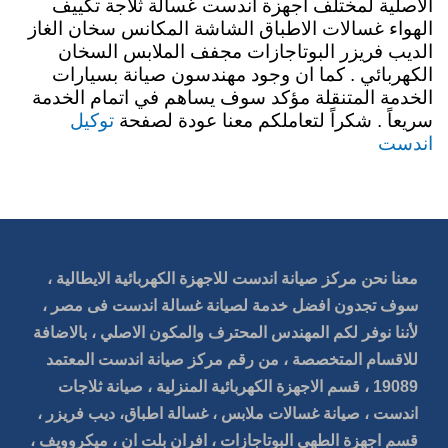
الاصلية لمختلف اجهزة اندست غسالة ثلاجة تكييف
الهواء غسالات الاطباق الشاشة المكانس سخان الغاز
الديب فريزر البوتاجازات مجفف الملابس السخان
الكهربائي . كما ان وجود مهندسون صيانة بسيارات
الخدمة المتنقلة مؤكد سوف يساهم في اتمام الخدمة
توكيل
سريعاً . شكراً لتعاملكم معنا عودة لصفحة
اندست
معنا نحن مركز صيانة اندست للاجهزة الكهربائية الايطالية ،
سوف تجدون افضل خدمة لصيانة غسالة اندست فى مصر ،
لأننا نوفر لكم المهندس المحترف والمكون الاصلي ، بالاضافة
للاقسام المتخصصة ، من رقم مركز صيانة اندست المعتمد
19089 ، قسم الاجهزة الكهربائية المنزلية ، صيانة ثلاجات
اندست ، صيانة غسالات ملابس ، غسالة اطباق، ديب فريزر ،
قسم اجهزة الطهي البوتاجازات ، افران بلت ان ، ميكروويف ،