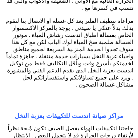
الحرارة العالية مع الاواني . الضعيفة والاكواب والتي قد
تتسب في كسرها مع .
مراعاة تنظيف الفلتر بعد كل غسلة او الاتصال بنا لنقوم
بذلك بدلاً عنكي يا سيدتي . يوجد بالمركز الاكسسوار
الخاص بغسالة اطباق اندست رشاش المياة . موتور
الغسالة طلمبة ضخ المياة لوك الباب لكن مع كل هذا
سوف تجدوا الخدمة المنزلية السريعة لجميع مناطق
واحياء عزبة النخل بسيارات خدمة متنقلة . جاهزة تماماً
لخدمتكم بأسرع وقت وبأقل التكاليف فقط من توكيل
اندست بعزبة النخل الذي يقدم الدعم الفني والمشورة
. ويرد على جميع تساؤلاتكم واستفساراتكم لحل
مشاكل غسالة الصحون .
مراكز صيانة اندست للتكييفات بعزبة النخل
حاجتنا لتكييفات الهواء بفصل الصيف تكون مٌلحة نظراً
لأرتفاع درجات الحرارة قد لا يتحمل البعض . الانتظار