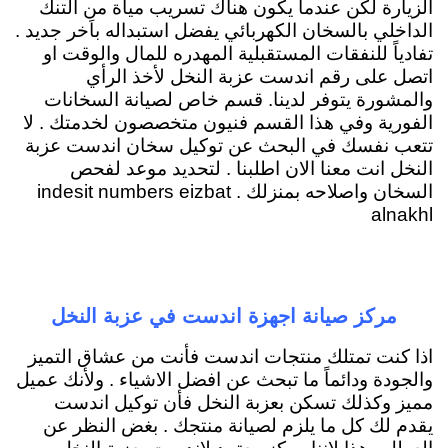
الزيارة لكن عندما يكون هناك تسريب مياة من التنك
الداخلي بالسخان الكهربائي يفضل استبداله باَخر جديد .
تفادياً للنفقات المستقبلية المهدره للمال والوقت او
اتصل على رقم اندست عزبة النخل لأخذ الرأي
والمشورة يتوفر لدينا. قسم خاص لصيانة السخانات
الفورية وفي هذا القسم فنيون متخصصون لخدمتك . لا
تتعب نفسك في البحث عن توكيل سخان اندست عزبة
النخل انت معنا الان اطلبنا . لتحديد موعد لفحص
السخان واصلاحه بمنزلك . indesit numbers eizbat
alnakhl
مركز صيانة اجهزة اندست في عزبة النخل
اذا كنت تمتلك منتجات اندست فأنت من عشاق التميز
والجودة ودائماً ما تبحث عن افضل الاشياء . ولأنك عميل
مميز وكذلك تسكن بعزبة النخل فأن توكيل اندست
يقدم لك كل ما يلزم لصيانة منتجك . بغض النظر عن