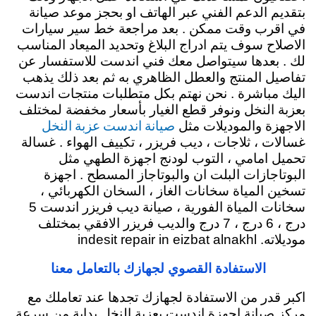
بتقديم الدعم الفني عبر الهاتف او بحجز موعد صيانة
في اقرب وقت ممكن . بعد مراجعة خط سير سيارات
الاصلاح سوف يتم ادراج البلاغ وتحديد الميعاد المناسب
لك . بعدها سيتواصل معك فني اندست للاستفسار عن
تفاصيل المنتج والعطل الظاهري به ثم بعد ذلك يذهب
اليك مباشرة . نحن نهتم بكل متطلبات منتجات اندست
بعزبة النخل ونوفر قطع الغيار بأسعار مخفضة لمختلف
صيانة اندست عزبة النخل
الاجهزة والموديلات مثل
غسالات ، ثلاجات ، ديب فريزر ، تكييف الهواء . غسالة
تحميل امامي ، التوب لودنج اجهزة الطهي مثل
البوتاجازات البلت ان والبوتاجاز المسطح . اجهزة
تسخين المياة سخانات الغاز ، السخان الكهربائي ،
سخانات المياة الفورية ، صيانة ديب فريزر اندست 5
درج ، 6 درج ، 7 درج والديب فريزر الافقي بمختلف
موديلاته. indesit repair in eizbat alnakhl
الاستفادة القصوي لجهازك بالتعامل معنا
اكبر قدر من الاستفادة لجهازك تجدها عند تعاملك مع
مركز صيانة اجهزة اندست بعزبة النخل بداية من سرعة