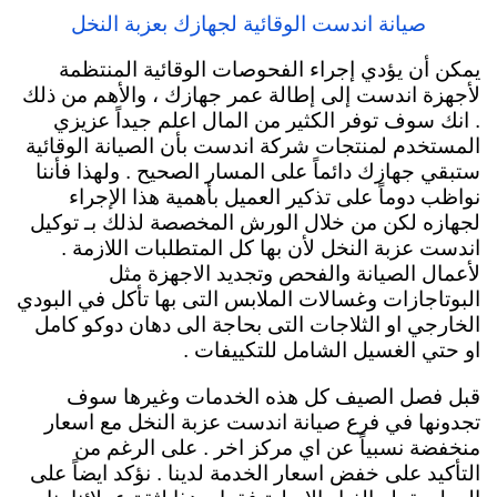
صيانة اندست الوقائية لجهازك بعزبة النخل
يمكن أن يؤدي إجراء الفحوصات الوقائية المنتظمة
لأجهزة اندست إلى إطالة عمر جهازك ، والأهم من ذلك
. انك سوف توفر الكثير من المال اعلم جيداً عزيزي
المستخدم لمنتجات شركة اندست بأن الصيانة الوقائية
ستبقي جهازك دائماً
على المسار الصحيح . ولهذا فأننا
نواظب دوماً على تذكير العميل بأهمية هذا الإجراء
لجهازه لكن من خلال الورش المخصصة لذلك بـ توكيل
اندست عزبة النخل لأن بها كل المتطلبات اللازمة .
لأعمال الصيانة والفحص وتجديد الاجهزة مثل
البوتاجازات وغسالات الملابس التى بها تأكل في البودي
الخارجي او الثلاجات التى بحاجة الى دهان دوكو كامل
او حتي الغسيل الشامل للتكييفات .
قبل فصل الصيف كل هذه الخدمات وغيرها سوف
تجدونها في فرع صيانة اندست عزبة النخل مع اسعار
منخفضة نسبياً عن اي مركز اخر . على الرغم من
التأكيد على خفض اسعار الخدمة لدينا . نؤكد ايضاً على