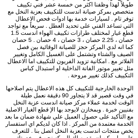
طويلاً لهذا وظفنا اكثر من خمسة عشر فني تكييف
متخصص بمركز صيانة اندست للتكييف بعزبة النخل مع
توفر تام . لسيارات خدمة بها ادوات فحص الاعطال
التي تساعد الفني على تحديد العطل . سريعاً مع تواجد
قطع غيار لمختلف طرازات تكييف الهواء اندست 1.5
حصان ، 2.25 حصان ، 3 حصان ، 4 حصان . 5 حصان
كما انه لدي المركز حجز للصيانة الوقائية بين فصل
الصيف والشتاء وتشتمل على الغسيل الكامل وتغيير
الفلاتر مع . امكانية تزويد الفريون للتكييف اما الاعطال
مثل تغيير موتور الفانة الداخلية او استبدال كباس
التكييف كذلك تغيير مروحة .
الوحدة الخارجية للتكييف كل هذه الاعطال يتم اصلاحها
في وقت قصير قد لا يتجاور 90 دقيقة نعمل طيلة
الوقت لخدمة عملاء مركز صيانة اندست عزبة النخل
بفنيين خبرة . وبمخازن لايوجد بها الإ قطع الغيار الاصلية
مع التأكيد على حصول العميل علي شهادة ضمان ما بعد
الخدمة معتمدة من المركز . اذا كان لديكم اي استفسار
يخص منتجات اندست بعزبة النخل اتصل بنا . للتعرف
على ما يمكن ان يقدمه لك المركز نحن في خدمتك