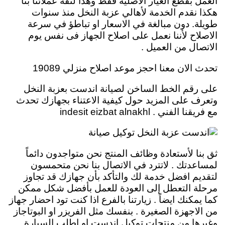
العمل بقطع الغيار الاصلية فقط وهذا لثقة عملائنا بنا
هكذا نقدم الخدمة لأهالي عزبة النخل منذ سنوات
طويلة. دون مبالغة في الاسعار او تباطؤ في سرعة
الاصلاح لأننا نعمل على اصلاح الجهاز فى نفس يوم
الاتصال من العميل .
تحدث الان معنا احجز موعد اصلاح منزلي 19089
على رقم الخط الساخن لصيانة اندست بعزبة النخل
وتعرف على المزيد حول كيفية الاعتناء بجهازك تحدث
مع فريقنا الفني . indesit eizbat alnakhl
ثق بنا لأستعادة وظائف المنتج نحن متواجدون دائماً
لمساعدتك . لاتترد في الاتصال بنا نحن متحمسون
لتقديم افضل خدمة لك والتأكد بأن جهازك قد تجاوز
مرحلة التعطل إلى العودة للعمل بأفضل شكل ممكن
كما يمكنك ايضاً . زيارتنا بالفرع اذا كنت تود احضار جهاز
من الاجهزة الصغيرة . بنفسك مثل الفريزر او البوتاجاز
وغيرها من منتجات توكيل اندست او اطلب السيارة