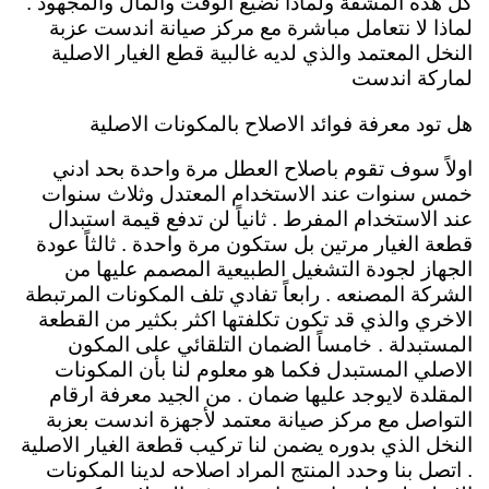
كل هذه المشقة ولماذا نضيع الوقت والمال والمجهود .
لماذا لا نتعامل مباشرة مع مركز صيانة اندست عزبة
النخل المعتمد والذي لديه غالبية قطع الغيار الاصلية
لماركة اندست
هل تود معرفة فوائد الاصلاح بالمكونات الاصلية
اولاً سوف تقوم باصلاح العطل مرة واحدة بحد ادني
خمس سنوات عند الاستخدام المعتدل وثلاث سنوات
عند الاستخدام المفرط . ثانياً لن تدفع قيمة استبدال
قطعة الغيار مرتين بل ستكون مرة واحدة . ثالثاً عودة
الجهاز لجودة التشغيل الطبيعية المصمم عليها من
الشركة المصنعه . رابعاً تفادي تلف المكونات المرتبطة
الاخري والذي قد تكون تكلفتها اكثر بكثير من القطعة
المستبدلة . خامساً الضمان التلقائي على المكون
الاصلي المستبدل فكما هو معلوم لنا بأن المكونات
المقلدة لايوجد عليها ضمان . من الجيد معرفة ارقام
التواصل مع مركز صيانة معتمد لأجهزة اندست بعزبة
النخل الذي بدوره يضمن لنا تركيب قطعة الغيار الاصلية
. اتصل بنا وحدد المنتج المراد اصلاحه لدينا المكونات