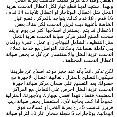
العطل وهذا لاننا مركز معتمد لاندست بعزبة النخل
ولهذا . ستجد لدينا قطع غيار لكل اعطال اندست بعزبة
النخل مثل اعطال البوتاجاز او اعطال ثلاجات 14 قدم ،
16 قدم ، 18 قدم كذلك يتواجد بالمركز . قطع غيار
الخاصة بأغلبية ديب فريزر اندست لكن هناك بعض
الاعطال قد يتم . يستغرق اصلاحها اكثر من يوم او يتم
سحب المنتج لمقر مركز صيانة اندست بعزبة النخل
مثل التنظيف الشامل للبوتاجاز او عمل . عمرة رولمان
بلي كاملة لغسالتك بأمكانك التواصل مع خدمة عملاء
اندست عزبة النخل والاستفسار عن كل ما يخص صيانة
اعطال اندست المختلفة .
لكن تذكر دائماً بأنه عند حجز موعد اصلاح عن طريقنا
سيكون التصليح بالمنزل . لغالبية اعطال الاجهزة مع
حصولك بعد التصليح على ضمان مركز صيانة اجهزة
اندست عزبة النخل احرص على التعامل مع المراكز
المعتمدة فقط . فهذا افضل لجهازك ولأجهزتك المنزلية
عموماً اذا كنت بحاجة لأي . استفسار يخص صيانة ديب
فريزر اندست 5 درج بعزبة النخل او غسالات فوق
اتوماتيك بوتاجازات 5 شعلة سخان غاز 10 لتر او صيانة