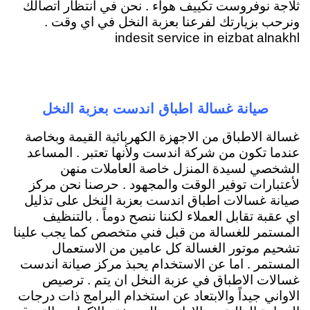
ثلاجة نوفروست تكييف هواء . نحن في انتظار اتصالك
ونرحب بزيارتك لفرعنا بعزبة النخل في اي وقت .
indesit service in eizbat alnakhl
صيانة غسالة اطباق اندست بعزبة النخل
غسالة الاطباق من الاجهزة الكهربائية القيمة وبخاصة
عندما تكون من شركة اندست ولأنها تعتبر . المساعد
الشخصي لسيدة المنزل خاصة العاملات منهن
لأعتبارات توفير الوقت والمجهود . حرصنا نحن مركز
صيانة غسالات اطباق اندست بعزبة النخل على تذليل
اي عقبة تقابل العملاء لكننا ننصح دوماً . بالتنظيف
المستمر للغسالة من قبل فني متخصص كما يجب علينا
تشحيم موتور الغسالة كل عامين من الاستعمال
المستمر . اما عن الاستخدام يحبذ مركز صيانة اندست
غسالات الاطباق في عزبة النخل ان يتم . ترصيص
الاواني جيداً والابتعاد عن استخدام البرامج ذات درجات