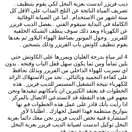
ديب فريزر اندست بعزبة النخل لكي يقوم بتنظيف .
تصريف المياة الناتجة عن الثلج المذاب علي الاقل كل
ستة اشهر من الاستخدام . اما عن الصيانة الوقائية
الكاملة في البداية سيقوم الفني . بفصل الديب فريزر
عن الكهرباء وبعد ذلك سوف ينظف الشبكة الخلفية
للفريزر . وحول الموتور بضاغط الهواء البلاور ثم بعدها
يقوم تنظيف كاوتش باب الفريزر وذلك بتسخين .
4 لتر مياة بدرجة الغليان ويمررها على الكاوتش حتي
يلين تماماً ومن ثما يكون سهل قفل الباب وفتحه . بدون
اي تسريب للهواء الداخلي من الفريزر وبذلك نحافظ
على كفاءة التجميد وبالتالي . نحد من الاستهلاك الزائد
للكهرباء نتيجة التشغيل المستمر للديب فريزر . هذه
الخطوات قد يعتقد الكثيرين ان بأمكانهم تنفيذها ونحن
معهم في هذه النقطة قد لاتستدعي الاتصال بالمركز .
اذا رأيت بأنك قادر على عمل هذه الخطوات قم بها
بتواريخ منتظمة فهذا افضل لجهازك . اطلبانا لأي
استشارة فنية تخص الديب فريزر نحن معك دائماً بعزبة
النخل توكيل اندست لصيانة الديب فريزر بعزبة النخل
خدمات متخصصة فنية محترفة .