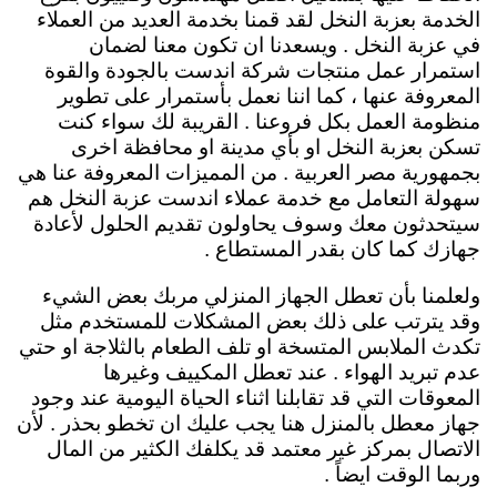
الخدمة بعزبة النخل لقد قمنا بخدمة العديد من العملاء
في عزبة النخل . ويسعدنا ان تكون معنا لضمان
استمرار عمل منتجات شركة اندست بالجودة والقوة
المعروفة عنها ، كما اننا نعمل بأستمرار على تطوير
منظومة العمل بكل فروعنا . القريبة لك سواء كنت
تسكن بعزبة النخل او بأي مدينة او محافظة اخرى
بجمهورية مصر العربية . من المميزات المعروفة عنا هي
سهولة التعامل مع خدمة عملاء اندست عزبة النخل هم
سيتحدثون معك وسوف يحاولون تقديم الحلول لأعادة
جهازك كما كان بقدر المستطاع .
ولعلمنا بأن تعطل الجهاز المنزلي مربك بعض الشيء
وقد يترتب على ذلك بعض المشكلات للمستخدم مثل
تكدث الملابس المتسخة او تلف الطعام بالثلاجة او حتي
عدم تبريد الهواء . عند تعطل المكييف وغيرها
المعوقات التي قد تقابلنا اثناء الحياة اليومية عند وجود
جهاز معطل بالمنزل هنا يجب عليك ان تخطو بحذر . لأن
الاتصال بمركز غير معتمد قد يكلفك الكثير من المال
وربما الوقت ايضاً .