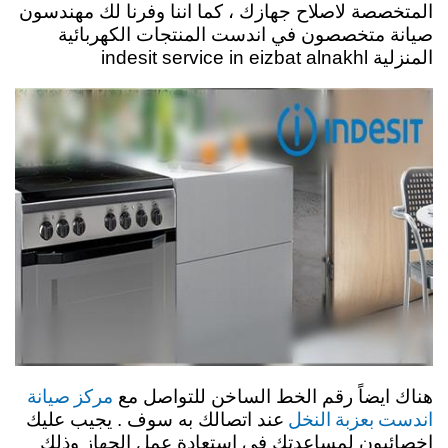
المتخصصة لاصلاح جهازك ، كما اننا وفرنا لك مهندسون
صيانة متخصصون في اندست المنتجات الكهربائية
المنزلية indesit service in eizbat alnakhl
مركز صيانة
هناك ايضاً رقم الخط الساخن للتواصل مع
اندست بعزبة النخل
عند اتصالك به سوف . يجيب عليك
اخصائيون لمساعدتك في استعادة عمل الجهاز وذلك