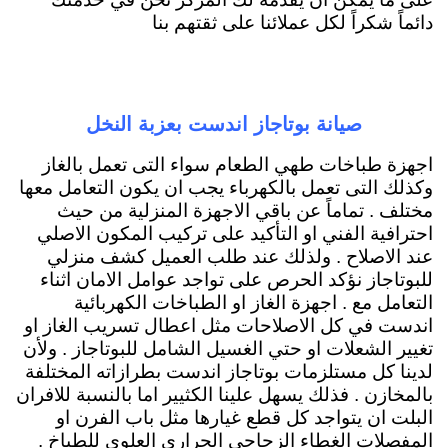
دائماً شكراً لكل عملائنا على ثقتهم بنا
صيانة بوتاجاز اندست بعزبة النخل
اجهزة طباخات طهي الطعام سواء التى تعمل بالغاز
وكذلك التى تعمل بالكهرباء يجب ان يكون التعامل معها
مختلف . تماماً عن باقي الاجهزة المنزلية من حيث
احترافية الفني او التأكيد على تركيب المكون الاصلي
عند الاصلاح . ولذلك عند طلب العميل كشف منزلي
للبوتاجاز نؤكد الحرص على تواجد عوامل الامان اثناء
التعامل مع . اجهزة الغاز او الطباخات الكهربائية
اندست في كل الاصلاحات مثل اعطال تسريب الغاز او
تغيير الشعلات او حتي الغسيل الشامل للبوتاجاز . ولأن
لدينا كل مستلزمات بوتاجاز اندست بطرازاته المختلفة
بالمخازن . فذلك يسهل علينا الكثيير اما بالنسبة للافران
البلت ان يتواجد كل قطع غيارها مثل باب الفرن او
المفصلات الغطاء الزجاجي الحراري العلوي للطباخ .