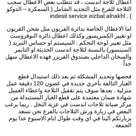
اعطال ثلاجة اندست ، قد تتطلب بعض الاعطال سحب
الثلاجة للفرع مثل التجديد الشامل ( السمكرة – الدوكو
) . indesit service eizbat alnakhl
اما الاعطال الخاصة بدائرة الفريون مثل شحن الفريون
او تغيير الكمبريسور وكذلك اعطال دائرة النوفروست
مثل تغيير لوحة التحكم . السيستم او حساس التبريد (
السينسور) بالنسبة لثلاجة اندست الحديثة او التايمر
والسخان الداخلي بصندوق الفريزر فهذه الاعطال سهل
جداً
فحصها وتحديد المشكلة ثم بعد ذلك استبدال قطع
الغيار التالفة بأخري جديدة في غضون 120 دقيقة عمل
منزلية . بعدها سوف يتم تقفيل الثلاجة واعطاء العميل
شهادة ضمان معتمدة على قطع الغيار المستبدلة من
مركز صيانة ثلاجات اندست في عزبة النخل . ربما يرغب
البعض في زيارة ورش الثلاجات بالفرع نحن نسعد
بزيارتكم الينا في اي وقت طوال ايام الاسبوع عدا يوم
الجمعة .