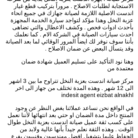
الاستجابة لطلبات الاصلاح . مروراً بتركيب قطع غيار
اندست الاصلية اللازمة لصيانة جهازك في جميع انحاء
عزبة النخل وهذا مؤكد لتواجد سيارة الخدمة المجهزة
بأحدث ادوات فحص . وكشف الاعطال والتي تضاهى
احدث سيارات الصيانة في الشركة الام . كما نعلمك
بأننا سوف نوفر لك ايضاً المرور الوقائي لما بعد الصيانة
وقد يتسأل البعض عن ضمان الاصلاح .
وهنا نود التأكيد على تسليم العميل شهادة ضمان
معتمدة من
مركز صيانة اندست بعزبة النخل تتراوح ما بين 3 اشهر
الى 12 شهر . وهذه المدة تختلف من جهاز الى اخر
indesit agent eizbat alnakhl
في الواقع نحن نساعد عملائنا بغض النظر عن وجود
المنتج داخل مدة الضمان او حتي بعد انتهائها لأننا نعمل
على كسب ثقة عميل صيانة اندست بعزبة النخل طوال
الوقت . وهذه الثقة نعلم جيداً بأنها غالية ولابد من
الحفاظ عليها بتشغيل افضل مهندسون وفنييون بفرع