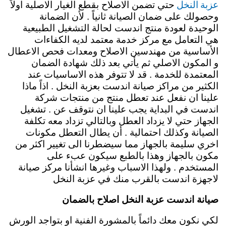
عزبة النخل
حتي تضمن الاصلاح بقطع الغيار الاصلية اولاً
وحصولك على ضمان الصيانة ثانياً . لأن الضمانة
الوحيدة لعودة منتج اندست لحالة التشغيل الطبيعية
هي التعامل مع مركز خدمة معتمد لديه الكفاءات
الأساسية من مهندسين الاصلاح ومعدات فحص الاعطال
و المكون الاصلي ثم يأتي بعد ذلك شهادة الضمان
المعتمدة للخدمة . قد لا تتوفر هذه الاساسيات عند
الكثير من مراكز صيانة اندست بعزبة النخل . اذاً ماذا
علينا ان نفعل عند تعطل منتج من منتجات شركة
اندست في البداية يجب علينا ان نتوقف عن . تشغيل
الجهاز حتي لا يزداد العطل وبالتالي تزداد معه تكلفة
الصيانة وكذلك احتمالية . أن يطال التعطل مكونات
اخري سليمة بالجهاز مما سيضطرنا الى تغيير اكثر من
مكون بالجهاز وهذا بالطبع سيكون عبء على
المستخدم .
ولهذا الاسباب وغيرها انشأنا مركز صيانة
لاجهزة اندست بالقرب منك في عزبة النخل
صيانة اندست عزبة النخل اصلاح بالضمان
لكي نكون معك دائماً بالمشورة الفنية او بتواجد الورش