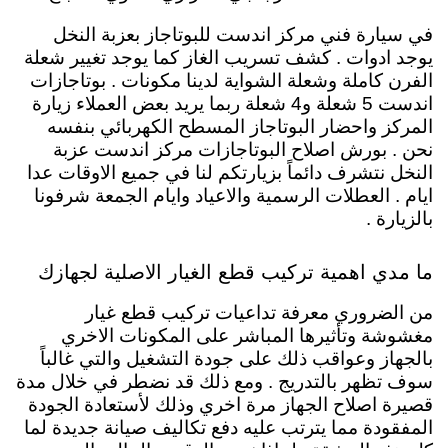
في سيارة فني مركز اندست للبوتاجاز بعزبة النخل
يوجد ادوات . كشف تسريب الغاز كما يوجد تغيير شعلة
الفرن كاملة وشعلة الشواية لدينا مكونات . بوتاجازات
اندست 5 شعلة و4 شعلة ربما يريد بعض العملاء زيارة
المركز واحضار البوتاجاز المسطح الكهربائي بنفسه
نحن . بورش اصلاح البوتاجازات مركز اندست عزبة
النخل نتشرف دائماً بزيارتكم لنا في جميع الاوقات عدا
ايام . العطلات الرسمية والاعياد وايام الجمعة شرفونا
بالزيارة .
ما مدي اهمية تركيب قطع الغيار الاصلية لجهازك
من الضروري معرفة تداعيات تركيب قطع غيار
مغشوشة وتأثيرها المباشر على المكونات الاخري
بالجهاز وعواقب ذلك على جودة التشغيل والتي غالباً
سوف تظهر بالتدريج . ومع ذلك قد نضطر في خلال مدة
قصيرة اصلاح الجهاز مرة اخري وذلك لأستعادة الجودة
المفقودة مما يترتب عليه دفع تكاليف صيانة جديدة لما