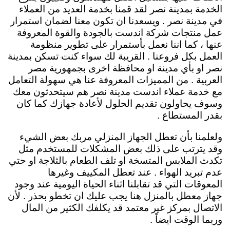
الخدمة بمدينة نصر لقد قمنا بخدمة العديد من العملاء
في مدينة نصر . ويسعدنا ان تكون معنا لضمان استمرار
عمل منتجات شركة اندست بالجودة والقوة المعروفة
عنها ، كما اننا نعمل بأستمرار على تطوير منظومة
العمل بكل فروعنا . القريبة لك سواء كنت تسكن بمدينة
نصر او بأي مدينة او محافظة اخرى بجمهورية مصر
العربية . من المميزات المعروفة عنا هي سهولة التعامل
مع خدمة عملاء اندست مدينة نصر هم سيتحدثون معك
وسوف يحاولون تقديم الحلول لأعادة جهازك كما كان
بقدر المستطاع .
ولعلمنا بأن تعطل الجهاز المنزلي مربك بعض الشيء
وقد يترتب على ذلك بعض المشكلات للمستخدم مثل
تكدث الملابس المتسخة او تلف الطعام بالثلاجة او حتي
عدم تبريد الهواء . عند تعطل المكييف وغيرها
المعوقات التي قد تقابلنا اثناء الحياة اليومية عند وجود
جهاز معطل بالمنزل هنا يجب عليك ان تخطو بحذر . لأن
الاتصال بمركز غير معتمد قد يكلفك الكثير من المال
وربما الوقت ايضاً .