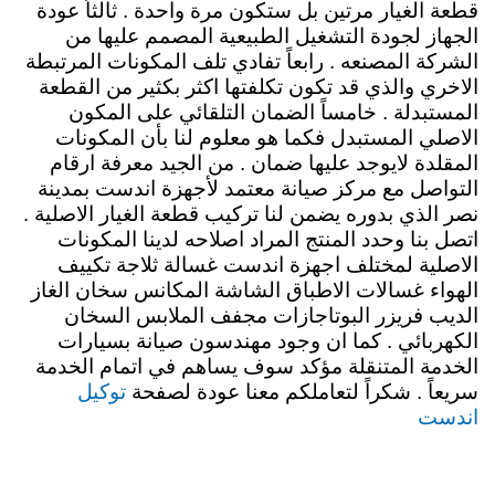
قطعة الغيار مرتين بل ستكون مرة واحدة . ثالثاً عودة
الجهاز لجودة التشغيل الطبيعية المصمم عليها من
الشركة المصنعه . رابعاً تفادي تلف المكونات المرتبطة
الاخري والذي قد تكون تكلفتها اكثر بكثير من القطعة
المستبدلة . خامساً الضمان التلقائي على المكون
الاصلي المستبدل فكما هو معلوم لنا بأن المكونات
المقلدة لايوجد عليها ضمان . من الجيد معرفة ارقام
التواصل مع مركز صيانة معتمد لأجهزة اندست بمدينة
نصر الذي بدوره يضمن لنا تركيب قطعة الغيار الاصلية .
اتصل بنا وحدد المنتج المراد اصلاحه لدينا المكونات
الاصلية لمختلف اجهزة اندست غسالة ثلاجة تكييف
الهواء غسالات الاطباق الشاشة المكانس سخان الغاز
الديب فريزر البوتاجازات مجفف الملابس السخان
الكهربائي . كما ان وجود مهندسون صيانة بسيارات
الخدمة المتنقلة مؤكد سوف يساهم في اتمام الخدمة
توكيل
سريعاً . شكراً لتعاملكم معنا عودة لصفحة
اندست