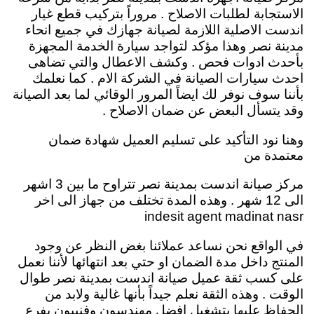
الاستجابة لطلبات الاصلاح . مروراً بتركيب قطع غيار
اندست الاصلية اللازمة لصيانة جهازك في جميع انحاء
مدينة نصر وهذا مؤكد لتواجد سيارة الخدمة المجهزة
بأحدث ادوات فحص . وكشف الاعطال والتي تضاهى
احدث سيارات الصيانة في الشركة الام . كما نعلمك
بأننا سوف نوفر لك ايضاً المرور الوقائي لما بعد الصيانة
وقد يتسأل البعض عن ضمان الاصلاح .
وهنا نود التأكيد على تسليم العميل شهادة ضمان
معتمدة من
مركز صيانة اندست بمدينة نصر تتراوح ما بين 3 اشهر
الى 12 شهر . وهذه المدة تختلف من جهاز الى اخر
indesit agent madinat nasr
في الواقع نحن نساعد عملائنا بغض النظر عن وجود
المنتج داخل مدة الضمان او حتي بعد انتهائها لأننا نعمل
على كسب ثقة عميل صيانة اندست بمدينة نصر طوال
الوقت . وهذه الثقة نعلم جيداً بأنها غالية ولابد من
الحفاظ عليها بتشغيل افضل مهندسون وفنييون بفرع