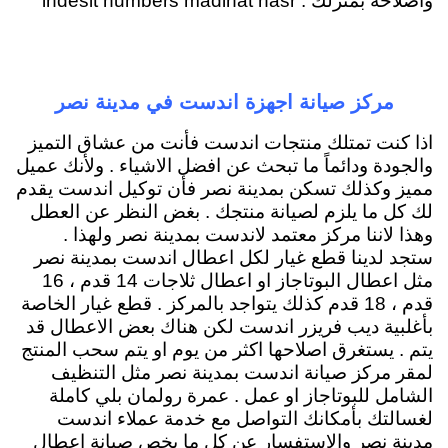
واصلاحه بمنزلك . indesit numbers madinat nasr
مركز صيانة اجهزة اندست في مدينة نصر
اذا كنت تمتلك منتجات اندست فأنت من عشاق التميز
والجودة ودائماً ما تبحث عن افضل الاشياء . ولأنك عميل
مميز وكذلك تسكن بمدينة نصر فأن توكيل اندست يقدم
لك كل ما يلزم لصيانة منتجك . بغض النظر عن العطل
وهذا لاننا مركز معتمد لاندست بمدينة نصر ولهذا .
ستجد لدينا قطع غيار لكل اعطال اندست بمدينة نصر
مثل اعطال البوتاجاز او اعطال ثلاجات 14 قدم ، 16
قدم ، 18 قدم كذلك يتواجد بالمركز . قطع غيار الخاصة
بأغلبية ديب فريزر اندست لكن هناك بعض الاعطال قد
يتم . يستغرق اصلاحها اكثر من يوم او يتم سحب المنتج
لمقر مركز صيانة اندست بمدينة نصر مثل التنظيف
الشامل للبوتاجاز او عمل . عمرة رولمان بلي كاملة
لغسالتك بأمكانك التواصل مع خدمة عملاء اندست
مدينة نصر والاستفسار عن كل ما يخص صيانة اعطال