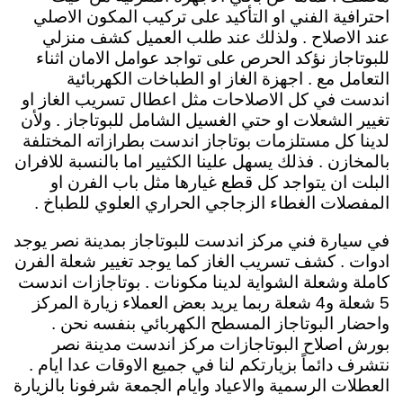
احترافية الفني او التأكيد على تركيب المكون الاصلي
عند الاصلاح . ولذلك عند طلب العميل كشف منزلي
للبوتاجاز نؤكد الحرص على تواجد عوامل الامان اثناء
التعامل مع . اجهزة الغاز او الطباخات الكهربائية
اندست في كل الاصلاحات مثل اعطال تسريب الغاز او
تغيير الشعلات او حتي الغسيل الشامل للبوتاجاز . ولأن
لدينا كل مستلزمات بوتاجاز اندست بطرازاته المختلفة
بالمخازن . فذلك يسهل علينا الكثيير اما بالنسبة للافران
البلت ان يتواجد كل قطع غيارها مثل باب الفرن او
المفصلات الغطاء الزجاجي الحراري العلوي للطباخ .
في سيارة فني مركز اندست للبوتاجاز بمدينة نصر يوجد
ادوات . كشف تسريب الغاز كما يوجد تغيير شعلة الفرن
كاملة وشعلة الشواية لدينا مكونات . بوتاجازات اندست
5 شعلة و4 شعلة ربما يريد بعض العملاء زيارة المركز
واحضار البوتاجاز المسطح الكهربائي بنفسه نحن .
بورش اصلاح البوتاجازات مركز اندست مدينة نصر
نتشرف دائماً بزيارتكم لنا في جميع الاوقات عدا ايام .
العطلات الرسمية والاعياد وايام الجمعة شرفونا بالزيارة