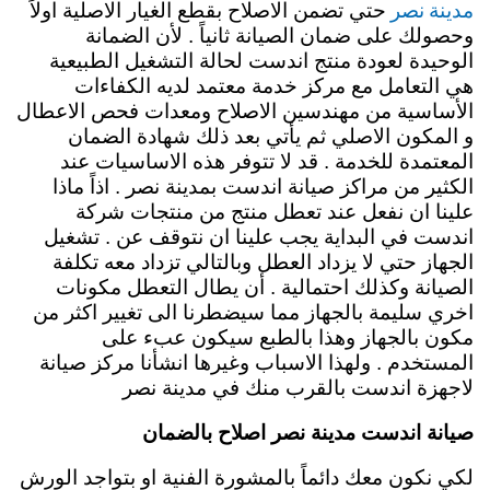
مدينة نصر
حتي تضمن الاصلاح بقطع الغيار الاصلية اولاً
وحصولك على ضمان الصيانة ثانياً . لأن الضمانة
الوحيدة لعودة منتج اندست لحالة التشغيل الطبيعية
هي التعامل مع مركز خدمة معتمد لديه الكفاءات
الأساسية من مهندسين الاصلاح ومعدات فحص الاعطال
و المكون الاصلي ثم يأتي بعد ذلك شهادة الضمان
المعتمدة للخدمة . قد لا تتوفر هذه الاساسيات عند
الكثير من مراكز صيانة اندست بمدينة نصر . اذاً ماذا
علينا ان نفعل عند تعطل منتج من منتجات شركة
اندست في البداية يجب علينا ان نتوقف عن . تشغيل
الجهاز حتي لا يزداد العطل وبالتالي تزداد معه تكلفة
الصيانة وكذلك احتمالية . أن يطال التعطل مكونات
اخري سليمة بالجهاز مما سيضطرنا الى تغيير اكثر من
مكون بالجهاز وهذا بالطبع سيكون عبء على
المستخدم .
ولهذا الاسباب وغيرها انشأنا مركز صيانة
لاجهزة اندست بالقرب منك في مدينة نصر
صيانة اندست مدينة نصر اصلاح بالضمان
لكي نكون معك دائماً بالمشورة الفنية او بتواجد الورش