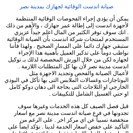
صيانة اندست الوقائية لجهازك بمدينة نصر
يمكن أن يؤدي إجراء الفحوصات الوقائية المنتظمة
لأجهزة اندست إلى إطالة عمر جهازك ، والأهم من ذلك
. انك سوف توفر الكثير من المال اعلم جيداً عزيزي
المستخدم لمنتجات شركة اندست بأن الصيانة الوقائية
ستبقي جهازك دائماً
على المسار الصحيح . ولهذا فأننا
نواظب دوماً على تذكير العميل بأهمية هذا الإجراء
لجهازه لكن من خلال الورش المخصصة لذلك بـ توكيل
اندست مدينة نصر لأن بها كل المتطلبات اللازمة .
لأعمال الصيانة والفحص وتجديد الاجهزة مثل
البوتاجازات وغسالات الملابس التى بها تأكل في البودي
الخارجي او الثلاجات التى بحاجة الى دهان دوكو كامل
او حتي الغسيل الشامل للتكييفات .
قبل فصل الصيف كل هذه الخدمات وغيرها سوف
تجدونها في فرع صيانة اندست مدينة نصر مع اسعار
منخفضة نسبياً عن اي مركز اخر . على الرغم من
التأكيد على خفض اسعار الخدمة لدينا . نؤكد ايضاً على