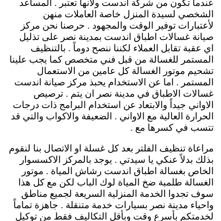
عندما تكون من شركة اندست ولأنها تعتبر . المساعد
الشخصي لسيدة المنزل خاصة العاملات منهن
لأعتبارات توفير الوقت والمجهود . حرصنا نحن مركز
صيانة غسالات اطباق اندست بمدينة نصر على تذليل
اي عقبة تقابل العملاء لكننا ننصح دوماً . بالتنظيف
المستمر للغسالة من قبل فني متخصص كما يجب علينا
تشحيم موتور الغسالة كل عامين من الاستعمال
المستمر . اما عن الاستخدام يحبذ مركز صيانة اندست
غسالات الاطباق في مدينة نصر ان يتم . ترصيص
الاواني جيداً والابتعاد عن استخدام البرامج ذات درجات
الحرارة العالية مع الاواني . الضعيفة والاكواب والتي قد
تتسب في كسرها مع .
مراعاة تنظيف الفلتر بعد كل غسلة او الاتصال بنا لنقوم
بذلك بدلاً عنكي يا سيدتي . يوجد بالمركز الاكسسوار
الخاص بغسالة اطباق اندست رشاش المياة . موتور
الغسالة طلمبة ضخ المياة لوك الباب لكن مع كل هذا
سوف تجدوا الخدمة المنزلية السريعة لجميع مناطق
واحياء مدينة نصر بسيارات خدمة متنقلة . جاهزة تماماً
لخدمتكم بأسرع وقت وبأقل التكاليف فقط من توكيل