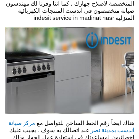
المتخصصة لاصلاح جهازك ، كما اننا وفرنا لك مهندسون
صيانة متخصصون في اندست المنتجات الكهربائية
المنزلية indesit service in madinat nasr
مركز صيانة
هناك ايضاً رقم الخط الساخن للتواصل مع
اندست بمدينة نصر
عند اتصالك به سوف . يجيب عليك
اخصائيون لمساعدتك في استعادة عمل الجهاز وذلك