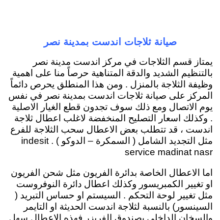
صيانة ثلاجات اندست بمدينة نصر
يمتاز قسم الثلاجات في مركز اندست مدينة نصر
بالتنظيم الشديد والدقة المتناهية حرصاً منا على اهمية
وظيفة الثلاجة بالمنزل . ومن هذا المنطلق يحرص دائماً
المركز على صيانة ثلاجات اندست بمدينة نصر في نفس
يوم الاتصال ومع ذلك سوف تجدون قطع الغيار الاصلية
. وكذلك اسعار التصليح المنخفضة لاغلب اعطال ثلاجة
اندست ، قد تتطلب بعض الاعطال سحب الثلاجة للفرع
مثل التجديد الشامل ( السمكرة – الدوكو ) . indesit
service madinat nasr
اما الاعطال الخاصة بدائرة الفريون مثل شحن الفريون
او تغيير الكمبريسور وكذلك اعطال دائرة النوفروست
مثل تغيير لوحة التحكم . السيستم او حساس التبريد (
السينسور) بالنسبة لثلاجة اندست الحديثة او التايمر
والسخان الداخلي بصندوق الفريزر فهذه الاعطال سهل