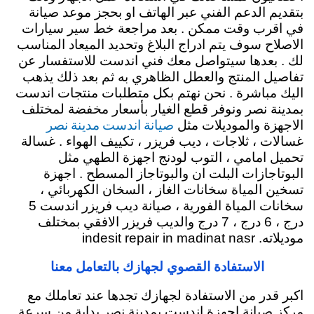
بتقديم الدعم الفني عبر الهاتف او بحجز موعد صيانة
في اقرب وقت ممكن . بعد مراجعة خط سير سيارات
الاصلاح سوف يتم ادراج البلاغ وتحديد الميعاد المناسب
لك . بعدها سيتواصل معك فني اندست للاستفسار عن
تفاصيل المنتج والعطل الظاهري به ثم بعد ذلك يذهب
اليك مباشرة . نحن نهتم بكل متطلبات منتجات اندست
بمدينة نصر ونوفر قطع الغيار بأسعار مخفضة لمختلف
صيانة اندست مدينة نصر
الاجهزة والموديلات مثل
غسالات ، ثلاجات ، ديب فريزر ، تكييف الهواء . غسالة
تحميل امامي ، التوب لودنج اجهزة الطهي مثل
البوتاجازات البلت ان والبوتاجاز المسطح . اجهزة
تسخين المياة سخانات الغاز ، السخان الكهربائي ،
سخانات المياة الفورية ، صيانة ديب فريزر اندست 5
درج ، 6 درج ، 7 درج والديب فريزر الافقي بمختلف
موديلاته. indesit repair in madinat nasr
الاستفادة القصوي لجهازك بالتعامل معنا
اكبر قدر من الاستفادة لجهازك تجدها عند تعاملك مع
مركز صيانة اجهزة اندست بمدينة نصر بداية من سرعة