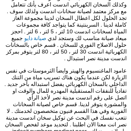
وكذلك السخان الكهربائي اندست اعرف بأنك تتعامل
مع مركز معتمد لصيانة سخانات اندست ولذلك سوف .
تجد الحلول لكل اعطال السخان لدينا مجموعة الغاز
كاملة لدينا . السربنتينة كما يتواجد كافة مجموعات
المياة لسخانات اندست 10 لتر ، 5 لتر ، 6 لتر . احجز
صيانة دايو
ميعاد صيانة مناسب لك وستجد لدي
جميع
حلول الاصلاح الفوري للسخان . قسم خاص بالسخانات
الكهربائية اندست 30 لتر ، 50 لتر ، 80 لتر يتوفر بمركز
اندست مدينة نصر استبدال .
عامود الماغنسيوم والهيتر وايضاً الثرموستات في نفس
الزيارة لكن عندما يكون هناك تسريب مياة من التنك
الداخلي بالسخان الكهربائي يفضل استبداله باَخر جديد .
تفادياً للنفقات المستقبلية المهدره للمال والوقت او
اتصل على رقم اندست مدينة نصر لأخذ الرأي
والمشورة يتوفر لدينا. قسم خاص لصيانة السخانات
الفورية وفي هذا القسم فنيون متخصصون لخدمتك . لا
تتعب نفسك في البحث عن توكيل سخان اندست مدينة
نصر انت معنا الان اطلبنا . لتحديد موعد لفحص السخان