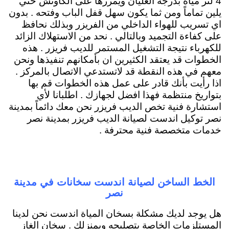
4 لتر مياة بدرجة الغليان ويمررها على الكاوتش حتي
يلين تماماً ومن ثما يكون سهل قفل الباب وفتحه . بدون
اي تسريب للهواء الداخلي من الفريزر وبذلك نحافظ
على كفاءة التجميد وبالتالي . نحد من الاستهلاك الزائد
للكهرباء نتيجة التشغيل المستمر للديب فريزر . هذه
الخطوات قد يعتقد الكثيرين ان بأمكانهم تنفيذها ونحن
معهم في هذه النقطة قد لاتستدعي الاتصال بالمركز .
اذا رأيت بأنك قادر على عمل هذه الخطوات قم بها
بتواريخ منتظمة فهذا افضل لجهازك . اطلبانا لأي
استشارة فنية تخص الديب فريزر نحن معك دائماً بمدينة
نصر توكيل اندست لصيانة الديب فريزر بمدينة نصر
خدمات متخصصة فنية محترفة .
الخط الساخن لصيانة اندست سخانات في مدينة
نصر
هل يوجد لديك مشكلة بسخان المياة اندست نحن لدينا
المستلزمات الخاصة بتصليحه وبمنزلك . سخان الغاز