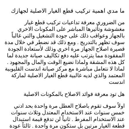
ما مدي اهمية تركيب قطع الغيار الاصلية لجهازك
من الضروري معرفة تداعيات تركيب قطع غيار
مغشوشة وتأثيرها المباشر على المكونات الاخري
بالجهاز وعواقب ذلك على جودة التشغيل والتي غالباً
سوف تظهر بالتدريج . ومع ذلك قد نضطر في خلال مدة
قصيرة اصلاح الجهاز مرة اخري وذلك لأستعادة الجودة
المفقودة مما يترتب عليه دفع تكاليف صيانة جديدة لما
كل هذه المشقة ولماذا نضيع الوقت والمال والمجهود .
لماذا لا نتعامل مباشرة مع مركز صيانة اندست القليوبية
المعتمد والذي لديه غالبية قطع الغيار الاصلية لماركة
اندست
هل تود معرفة فوائد الاصلاح بالمكونات الاصلية
اولاً سوف تقوم باصلاح العطل مرة واحدة بحد ادني
خمس سنوات عند الاستخدام المعتدل وثلاث سنوات
عند الاستخدام المفرط . ثانياً لن تدفع قيمة استبدال
قطعة الغيار مرتين بل ستكون مرة واحدة . ثالثاً عودة