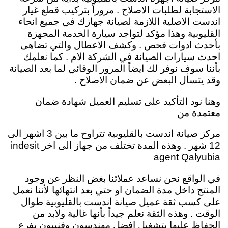
الاستجابة لطلبات الاصلاح . مروراً بتركيب قطع غيار
اندست الاصلية اللازمة لصيانة جهازك في جميع انحاء
القليوبية وهذا مؤكد لتواجد سيارة الخدمة المجهزة
بأحدث ادوات فحص . وكشف الاعطال والتي تضاهى
احدث سيارات الصيانة في الشركة الام . كما نعلمك
بأننا سوف نوفر لك ايضاً المرور الوقائي لما بعد الصيانة
وقد يتسأل البعض عن ضمان الاصلاح .
وهنا نود التأكيد على تسليم العميل شهادة ضمان
معتمدة من
مركز صيانة اندست بالقليوبية تتراوح ما بين 3 اشهر الى
12 شهر . وهذه المدة تختلف من جهاز الى اخر indesit
agent Qalyubia
في الواقع نحن نساعد عملائنا بغض النظر عن وجود
المنتج داخل مدة الضمان او حتي بعد انتهائها لأننا نعمل
على كسب ثقة عميل صيانة اندست بالقليوبية طوال
الوقت . وهذه الثقة نعلم جيداً بأنها غالية ولابد من
الحفاظ عليها بتشغيل افضل مهندسون وفنييون بفرع