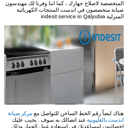
المتخصصة لاصلاح جهازك ، كما اننا وفرنا لك مهندسون
صيانة متخصصون في اندست المنتجات الكهربائية
المنزلية indesit service in Qalyubia
مركز صيانة
هناك ايضاً رقم الخط الساخن للتواصل مع
اندست بالقليوبية
عند اتصالك به سوف . يجيب عليك
اخصائيون لمساعدتك في استعادة عمل الجهاز وذلك