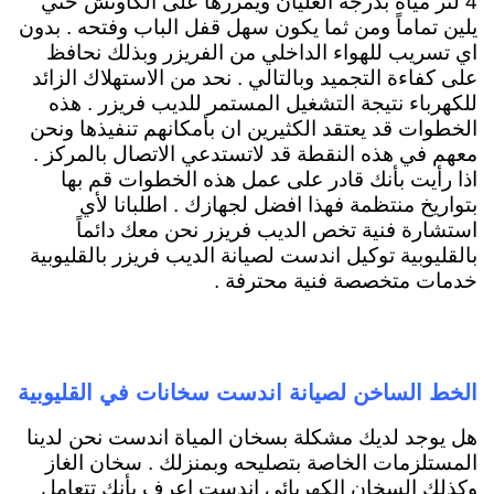
4 لتر مياة بدرجة الغليان ويمررها على الكاوتش حتي
يلين تماماً ومن ثما يكون سهل قفل الباب وفتحه . بدون
اي تسريب للهواء الداخلي من الفريزر وبذلك نحافظ
على كفاءة التجميد وبالتالي . نحد من الاستهلاك الزائد
للكهرباء نتيجة التشغيل المستمر للديب فريزر . هذه
الخطوات قد يعتقد الكثيرين ان بأمكانهم تنفيذها ونحن
معهم في هذه النقطة قد لاتستدعي الاتصال بالمركز .
اذا رأيت بأنك قادر على عمل هذه الخطوات قم بها
بتواريخ منتظمة فهذا افضل لجهازك . اطلبانا لأي
استشارة فنية تخص الديب فريزر نحن معك دائماً
بالقليوبية توكيل اندست لصيانة الديب فريزر بالقليوبية
خدمات متخصصة فنية محترفة .
الخط الساخن لصيانة اندست سخانات في القليوبية
هل يوجد لديك مشكلة بسخان المياة اندست نحن لدينا
المستلزمات الخاصة بتصليحه وبمنزلك . سخان الغاز
وكذلك السخان الكهربائي اندست اعرف بأنك تتعامل