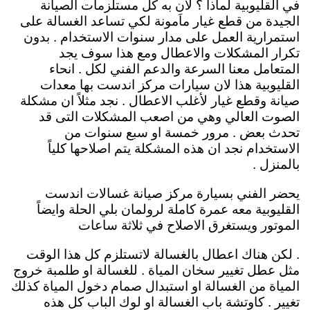
في القليوبية لماذا ؟ لان به كل مستلزمات الصيانة
الجيدة من قطع غيار ماَمونة لكي تساعد الغسالة على
استمرارية العمل على مدار سنوات الاستخدام . بدون
تكرار المشكلات والاعطال ومع هذا سوف يجد
المتعامل معنا السرعة والدعم الفني لكل . انحاء
القليوبية هذا لان سيارات مركز اندست بها معدات
صيانة وقطع غيار لأغلب الاعطال . نجد مثلاً ان مشكلة
الصوت العالي وهي من اصعب المشكلات التى قد
تحدث بعض . مرور خمسة او سبع سنوات من
الاستخدام نجد ان هذه المشكلة يتم اصلاحها كلياً
بالمنزل .
يحضر الفني بسيارة مركز صيانة غسالات اندست
القليوبية معه عمرة كاملة لرولمان بلي الحلة وايضاً
الموتور ويستغرق الاصلاح في ثلاثة ساعات
. لكن هناك اعطال بالغسالة لاتستلزم كل هذا الوقت
مثل عطل تغيير سخان المياة . للغسالة او طلمبة خروج
المياة من الغسالة او استبدال صمام دخول المياة كذلك
تغيير . كاوتشة باب الغسالة او لوك الباب كل هذه