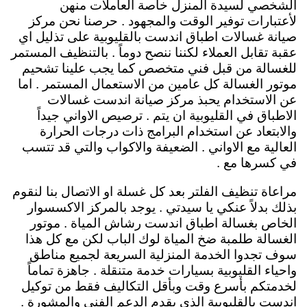
الشخصي لسيدة المنزل خاصة العاملات منهن
لأعتبارات توفير الوقت والمجهود . حرصنا نحن مركز
صيانة غسالات اطباق اندست بالقليوبية على تذليل اي
عقبة تقابل العملاء لكننا ننصح دوماً . بالتنظيف المستمر
للغسالة من قبل فني متخصص كما يجب علينا تشحيم
موتور الغسالة كل عامين من الاستعمال المستمر . اما
عن الاستخدام يحبذ مركز صيانة اندست غسالات
الاطباق في القليوبية ان يتم . ترصيص الاواني جيداً
والابتعاد عن استخدام البرامج ذات درجات الحرارة
العالية مع الاواني . الضعيفة والاكواب والتي قد تتسب
في كسرها مع .
مراعاة تنظيف الفلتر بعد كل غسلة او الاتصال بنا لنقوم
بذلك بدلاً عنكي يا سيدتي . يوجد بالمركز الاكسسوار
الخاص بغسالة اطباق اندست رشاش المياة . موتور
الغسالة طلمبة ضخ المياة لوك الباب لكن مع كل هذا
سوف تجدوا الخدمة المنزلية السريعة لجميع مناطق
واحياء القليوبية بسيارات خدمة متنقلة . جاهزة تماماً
لخدمتكم بأسرع وقت وبأقل التكاليف فقط من توكيل
اندست بالقليوبية الذي يقدم الدعم الفني والمشورة .