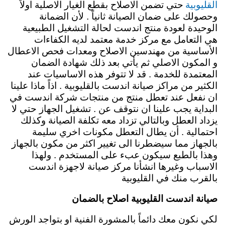
القليوبية
حتي تضمن الاصلاح بقطع الغيار الاصلية اولاً
وحصولك على ضمان الصيانة ثانياً . لأن الضمانة
الوحيدة لعودة منتج اندست لحالة التشغيل الطبيعية
هي التعامل مع مركز خدمة معتمد لديه الكفاءات
الأساسية من مهندسين الاصلاح ومعدات فحص الاعطال
و المكون الاصلي ثم يأتي بعد ذلك شهادة الضمان
المعتمدة للخدمة . قد لا تتوفر هذه الاساسيات عند
الكثير من مراكز صيانة اندست بالقليوبية . اذاً ماذا علينا
ان نفعل عند تعطل منتج من منتجات شركة اندست في
البداية يجب علينا ان نتوقف عن . تشغيل الجهاز حتي لا
يزداد العطل وبالتالي تزداد معه تكلفة الصيانة وكذلك
احتمالية . أن يطال التعطل مكونات اخري سليمة
بالجهاز مما سيضطرنا الى تغيير اكثر من مكون بالجهاز
وهذا بالطبع سيكون عبء على المستخدم .
ولهذا
الاسباب وغيرها انشأنا مركز صيانة لاجهزة اندست
بالقرب منك في القليوبية
صيانة اندست القليوبية اصلاح بالضمان
لكي نكون معك دائماً بالمشورة الفنية او بتواجد الورش