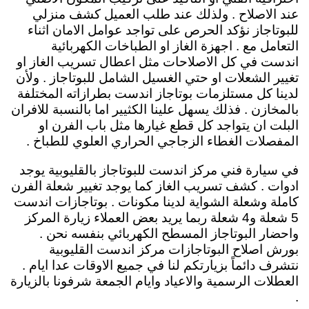
عند الاصلاح . ولذلك عند طلب العميل كشف منزلي
للبوتاجاز نؤكد الحرص على تواجد عوامل الامان اثناء
التعامل مع . اجهزة الغاز او الطباخات الكهربائية
اندست في كل الاصلاحات مثل اعطال تسريب الغاز او
تغيير الشعلات او حتي الغسيل الشامل للبوتاجاز . ولأن
لدينا كل مستلزمات بوتاجاز اندست بطرازاته المختلفة
بالمخازن . فذلك يسهل علينا الكثيير اما بالنسبة للافران
البلت ان يتواجد كل قطع غيارها مثل باب الفرن او
المفصلات الغطاء الزجاجي الحراري العلوي للطباخ .
في سيارة فني مركز اندست للبوتاجاز بالقليوبية يوجد
ادوات . كشف تسريب الغاز كما يوجد تغيير شعلة الفرن
كاملة وشعلة الشواية لدينا مكونات . بوتاجازات اندست
5 شعلة و4 شعلة ربما يريد بعض العملاء زيارة المركز
واحضار البوتاجاز المسطح الكهربائي بنفسه نحن .
بورش اصلاح البوتاجازات مركز اندست القليوبية
نتشرف دائماً بزيارتكم لنا في جميع الاوقات عدا ايام .
العطلات الرسمية والاعياد وايام الجمعة شرفونا بالزيارة
.