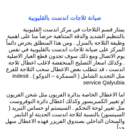
صيانة ثلاجات اندست بالقليوبية
يمتاز قسم الثلاجات في مركز اندست القليوبية
بالتنظيم الشديد والدقة المتناهية حرصاً منا على اهمية
وظيفة الثلاجة بالمنزل . ومن هذا المنطلق يحرص دائماً
المركز على صيانة ثلاجات اندست بالقليوبية في نفس
يوم الاتصال ومع ذلك سوف تجدون قطع الغيار الاصلية
. وكذلك اسعار التصليح المنخفضة لاغلب اعطال ثلاجة
اندست ، قد تتطلب بعض الاعطال سحب الثلاجة للفرع
مثل التجديد الشامل ( السمكرة – الدوكو ) . indesit
service Qalyubia
اما الاعطال الخاصة بدائرة الفريون مثل شحن الفريون
او تغيير الكمبريسور وكذلك اعطال دائرة النوفروست
مثل تغيير لوحة التحكم . السيستم او حساس التبريد (
السينسور) بالنسبة لثلاجة اندست الحديثة او التايمر
والسخان الداخلي بصندوق الفريزر فهذه الاعطال سهل
جداً