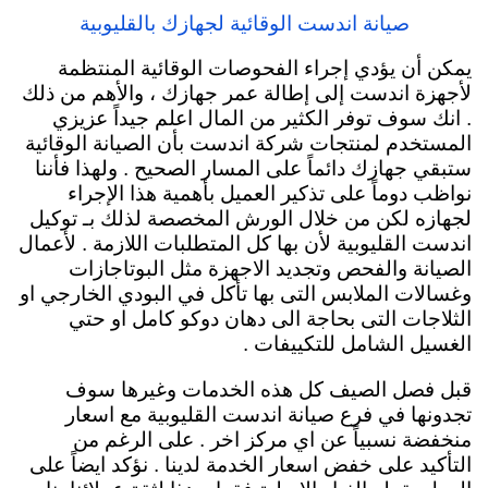
صيانة اندست الوقائية لجهازك بالقليوبية
يمكن أن يؤدي إجراء الفحوصات الوقائية المنتظمة
لأجهزة اندست إلى إطالة عمر جهازك ، والأهم من ذلك
. انك سوف توفر الكثير من المال اعلم جيداً عزيزي
المستخدم لمنتجات شركة اندست بأن الصيانة الوقائية
ستبقي جهازك دائماً
على المسار الصحيح . ولهذا فأننا
نواظب دوماً على تذكير العميل بأهمية هذا الإجراء
لجهازه لكن من خلال الورش المخصصة لذلك بـ توكيل
اندست القليوبية لأن بها كل المتطلبات اللازمة . لأعمال
الصيانة والفحص وتجديد الاجهزة مثل البوتاجازات
وغسالات الملابس التى بها تأكل في البودي الخارجي او
الثلاجات التى بحاجة الى دهان دوكو كامل او حتي
الغسيل الشامل للتكييفات .
قبل فصل الصيف كل هذه الخدمات وغيرها سوف
تجدونها في فرع صيانة اندست القليوبية مع اسعار
منخفضة نسبياً عن اي مركز اخر . على الرغم من
التأكيد على خفض اسعار الخدمة لدينا . نؤكد ايضاً على