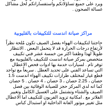
ويرد على جميع تساؤلاتكم واستفساراتكم لحل مشاكل
غسالة الصحون .
مراكز صيانة اندست للتكييفات بالقليوبية
حاجتنا لتكييفات الهواء بفصل الصيف تكون مٌلحة نظراً
لأرتفاع درجات الحرارة قد لا يتحمل البعض . الانتظار
طويلاً لهذا وظفنا اكثر من خمسة عشر فني تكييف
متخصص بمركز صيانة اندست للتكييف بالقليوبية مع
توفر تام . لسيارات خدمة بها ادوات فحص الاعطال
التي تساعد الفني على تحديد العطل . سريعاً مع تواجد
قطع غيار لمختلف طرازات تكييف الهواء اندست 1.5
حصان ، 2.25 حصان ، 3 حصان ، 4 حصان . 5 حصان
كما انه لدي المركز حجز للصيانة الوقائية بين فصل
الصيف والشتاء وتشتمل على الغسيل الكامل وتغيير
الفلاتر مع . امكانية تزويد الفريون للتكييف اما الاعطال
مثل تغيير موتور الفانة الداخلية او استبدال كباس