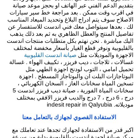
بتقديم الدعم الفني عبر الهاتف او بحجز موعد صيانة
في اقرب وقت ممكن . بعد مراجعة خط سير سيارات
الاصلاح سوف يتم ادراج البلاغ وتحديد الميعاد المناسب
لك . بعدها سيتواصل معك فني اندست للاستفسار عن
تفاصيل المنتج والعطل الظاهري به ثم بعد ذلك يذهب
اليك مباشرة . نحن نهتم بكل متطلبات منتجات اندست
بالقليوبية ونوفر قطع الغيار بأسعار مخفضة لمختلف
صيانة اندست القليوبية
الاجهزة والموديلات مثل
غسالات ، ثلاجات ، ديب فريزر ، تكييف الهواء . غسالة
تحميل امامي ، التوب لودنج اجهزة الطهي مثل
البوتاجازات البلت ان والبوتاجاز المسطح . اجهزة
تسخين المياة سخانات الغاز ، السخان الكهربائي ،
سخانات المياة الفورية ، صيانة ديب فريزر اندست 5
درج ، 6 درج ، 7 درج والديب فريزر الافقي بمختلف
موديلاته. indesit repair in Qalyubia
الاستفادة القصوي لجهازك بالتعامل معنا
اكبر قدر من الاستفادة لجهازك تجدها عند تعاملك مع
مركز صيانة اجهزة اندست بالقليوبية بداية من سرعة