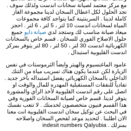
مع مركز معتمد لصيانة سخانات اندست ولذلك سوف .
تجد الحلول لكل اعطال السخان لدينا مجموعة الغاز
كاملة لدينا . السربنتينة كما يتواجد كافة مجموعات
المياة لسخانات اندست 10 لتر ، 5 لتر ، 6 لتر . احجز
صيانة دايو
ميعاد صيانة مناسب لك وستجد لدي
جميع
حلول الاصلاح الفوري للسخان . قسم خاص بالسخانات
الكهربائية اندست 30 لتر ، 50 لتر ، 80 لتر يتوفر بمركز
اندست القليوبية استبدال .
عامود الماغنسيوم والهيتر وايضاً الثرموستات في نفس
الزيارة لكن عندما يكون هناك تسريب مياة من التنك
الداخلي بالسخان الكهربائي يفضل استبداله باَخر جديد .
تفادياً للنفقات المستقبلية المهدره للمال والوقت او
اتصل على رقم اندست القليوبية لأخذ الرأي والمشورة
يتوفر لدينا. قسم خاص لصيانة السخانات الفورية وفي
هذا القسم فنيون متخصصون لخدمتك . لا تتعب نفسك
في البحث عن توكيل سخان اندست القليوبية انت معنا
الان اطلبنا . لتحديد موعد لفحص السخان واصلاحه
بمنزلك . indesit numbers Qalyubia