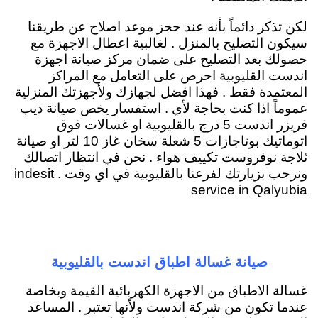
لكن تذكر دائماً بأنه عند حجز موعد اصلاح عن طريقنا
سيكون التصليح بالمنزل . لغالبية اعطال الاجهزة مع
حصولك بعد التصليح على ضمان مركز صيانة اجهزة
اندست القليوبية احرص على التعامل مع المراكز
المعتمدة فقط . فهذا افضل لجهازك ولأجهزتك المنزلية
عموماً اذا كنت بحاجة لأي . استفسار يخص صيانة ديب
فريزر اندست 5 درج بالقليوبية او غسالات فوق
اتوماتيك بوتاجازات 5 شعلة سخان غاز 10 لتر او صيانة
ثلاجة نوفروست تكييف هواء . نحن في انتظار اتصالك
ونرحب بزيارتك لفرعنا بالقليوبية في اي وقت . indesit
service in Qalyubia
صيانة غسالة اطباق اندست بالقليوبية
غسالة الاطباق من الاجهزة الكهربائية القيمة وبخاصة
عندما تكون من شركة اندست ولأنها تعتبر . المساعد